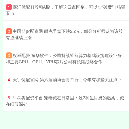
​嘉汇优配 H股和A股，了解这四点区别，可以少“破费” | 猫猫
1
看市
​中国期货配资网 耐克早盘下跌2.2%，部分分析师认为该股
2
有望继续上涨
​权威配资 东华软件：公司持续经营算力基础设施建设业务，
3
和主要CPU、GPU、VPU芯片公司有长期战略合作
​天宇优配官网 第六届消博会将举行，今年有哪些关注点→
4
​牛犇犇配资平台 宠妻藏在日常里：这3种生肖男的温柔，藏
5
在细节深处