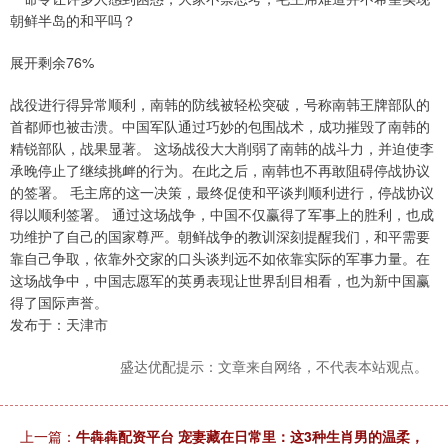
朝鲜半岛的和平吗？
展开剩余76%
战役进行得异常顺利，南韩的防线被轻松突破，号称南韩王牌部队的
首都师也被击溃。中国军队通过巧妙的包围战术，成功摧毁了南韩的
精锐部队，战果显著。 这场战役大大削弱了南韩的战斗力，并迫使李
承晚停止了继续挑衅的行为。在此之后，南韩也不再敢阻碍停战协议
的签署。 毛主席的这一决策，最终促使和平谈判顺利进行，停战协议
得以顺利签署。 通过这场战争，中国不仅赢得了军事上的胜利，也成
功维护了自己的国家尊严。朝鲜战争的教训深刻提醒我们，和平需要
靠自己争取，依靠外交家的口头谈判远不如依靠实际的军事力量。在
这场战争中，中国志愿军的英勇表现让世界刮目相看，也为新中国赢
得了国际声誉。
发布于：天津市
盛达优配提示：文章来自网络，不代表本站观点。
上一篇：
牛犇犇配资平台 宠妻藏在日常里：这3种生肖男的温柔，