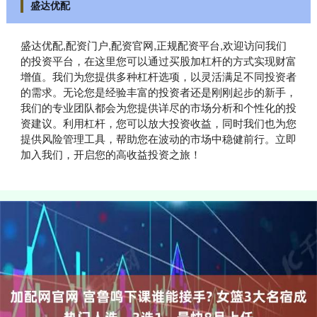
盛达优配
盛达优配,配资门户,配资官网,正规配资平台,欢迎访问我们
的投资平台，在这里您可以通过买股加杠杆的方式实现财富
增值。我们为您提供多种杠杆选项，以灵活满足不同投资者
的需求。无论您是经验丰富的投资者还是刚刚起步的新手，
我们的专业团队都会为您提供详尽的市场分析和个性化的投
资建议。利用杠杆，您可以放大投资收益，同时我们也为您
提供风险管理工具，帮助您在波动的市场中稳健前行。立即
加入我们，开启您的高收益投资之旅！