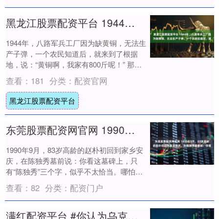
黑龙江股票配资平台 1944年，八路军兵工厂因为缺黄铜，无法生产子弹，一个农民知道后，就
1944年，八路军兵工厂因为缺黄铜，无法生
产子弹，一个农民知道后，就来到了根据
地，说：“黄铜啊，我家有800斤呢！” 那汉
子叫李盛兰，45岁，脸黑得像炭，手上布....
查看：
181
分类：
配资官网
黑龙江股票配资平台
东莞股票配资网官网 1990年9月，83岁高龄的赵朴初回到家乡安庆，在陈独秀墓前说：你看
1990年9月，83岁高龄的赵朴初回到家乡安
庆，在陈独秀墓前说：你看这墓碑上，只
有“陈独秀”三个字，似乎不太恰当。哪怕不
刻上“同志”二字，也应该加上“先生”吧？....
查看：
82
分类：
配资门户
满红配资平台 #你认为乌克兰为何不愿投降#苏联的民族政策贡献巨大！ 最开始乌克兰存