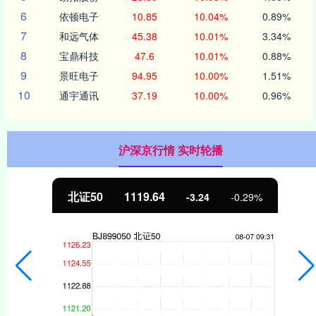
6
依顿电子
10.85
10.04%
0.89%
7
和远气体
45.38
10.01%
3.34%
8
宝鼎科技
47.6
10.01%
0.88%
9
景旺电子
94.95
10.00%
1.51%
10
通宇通讯
37.19
10.00%
0.96%
沪深京行情 实时轮播
北证50
1119.64
-3.24
-0.29%