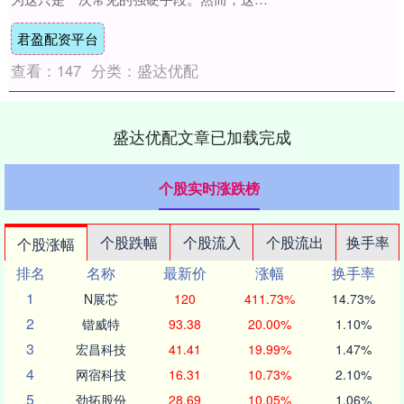
次的反应异常激烈。丹麦首相立刻回应，如
君盈配资平台
果美....
查看：
147
分类：
盛达优配
盛达优配文章已加载完成
个股实时涨跌榜
个股跌幅
个股流入
个股流出
换手率
个股涨幅
排名
名称
最新价
涨幅
换手率
1
N展芯
120
411.73%
14.73%
2
锴威特
93.38
20.00%
1.10%
3
宏昌科技
41.41
19.99%
1.47%
4
网宿科技
16.31
10.73%
2.10%
5
劲拓股份
28.69
10.05%
1.06%