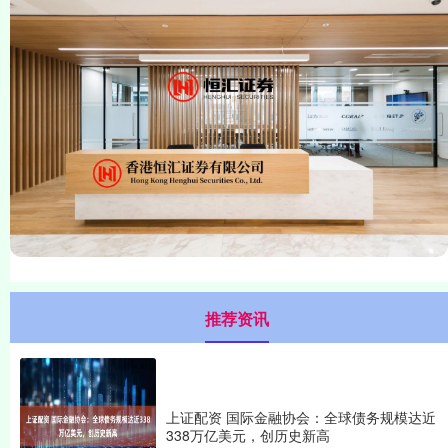
推荐资讯
上证配资 国际金融协会：全球债务规模达近
338万亿美元，创历史新高