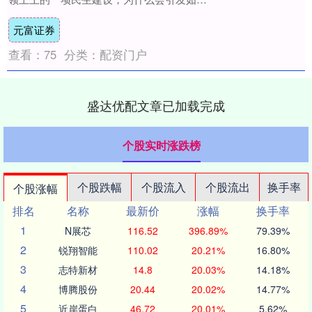
强烈的反应呢？ 展开剩余57% 因此，虽然
元富证券
永兴....
查看：
75
分类：
配资门户
盛达优配文章已加载完成
个股实时涨跌榜
个股跌幅
个股流入
个股流出
换手率
个股涨幅
排名
名称
最新价
涨幅
换手率
1
N展芯
116.52
396.89%
79.39%
2
锐翔智能
110.02
20.21%
16.80%
3
志特新材
14.8
20.03%
14.18%
4
博腾股份
20.44
20.02%
14.77%
5
近岸蛋白
46.72
20.01%
5.62%