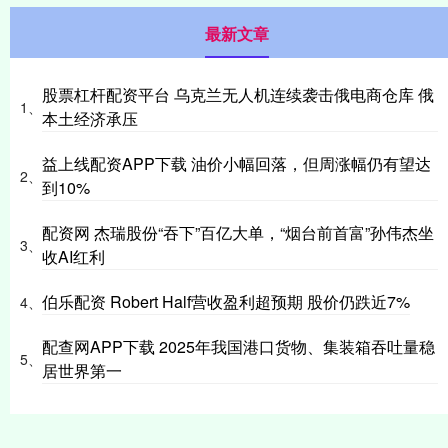
最新文章
股票杠杆配资平台 乌克兰无人机连续袭击俄电商仓库 俄
1、
本土经济承压
益上线配资APP下载 油价小幅回落，但周涨幅仍有望达
2、
到10%
配资网 杰瑞股份“吞下”百亿大单，“烟台前首富”孙伟杰坐
3、
收AI红利
伯乐配资 Robert Half营收盈利超预期 股价仍跌近7%
4、
配查网APP下载 2025年我国港口货物、集装箱吞吐量稳
5、
居世界第一