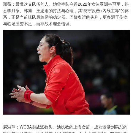
郑薇：最懂这支队伍的人。她曾率队夺得2022年女篮亚洲杯冠军，熟
悉李月汝、韩旭、王思雨的打法与心理，其“防守反击+内线主导”的体
系，正是当前球队最急需的稳定器。巴黎奥运的失利，更多源于伤病
与临场应变不足，而非战术理念错误。
展淑萍：WCBA实战派教头。她执教的上海女篮，成功激活刘禹彤的