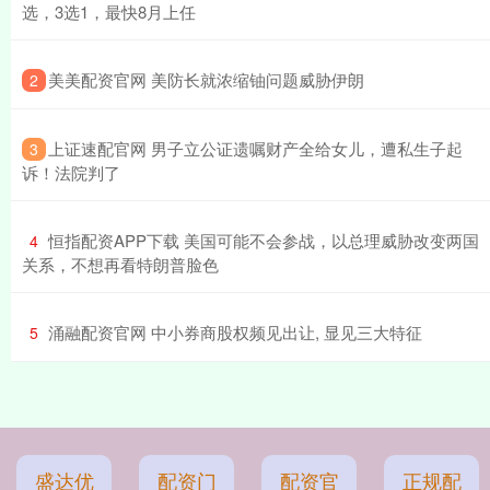
选，3选1，最快8月上任
​美美配资官网 美防长就浓缩铀问题威胁伊朗
2
​上证速配官网 男子立公证遗嘱财产全给女儿，遭私生子起
3
诉！法院判了
​恒指配资APP下载 美国可能不会参战，以总理威胁改变两国
4
关系，不想再看特朗普脸色
​涌融配资官网 中小券商股权频见出让, 显见三大特征
5
盛达优
配资门
配资官
正规配