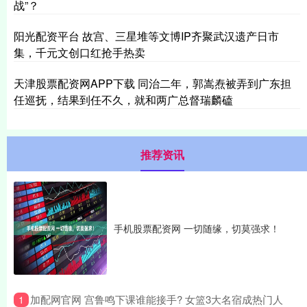
战”？
阳光配资平台 故宫、三星堆等文博IP齐聚武汉遗产日市
集，千元文创口红抢手热卖
天津股票配资网APP下载 同治二年，郭嵩焘被弄到广东担
任巡抚，结果到任不久，就和两广总督瑞麟磕
推荐资讯
手机股票配资网 一切随缘，切莫强求！
​加配网官网 宫鲁鸣下课谁能接手? 女篮3大名宿成热门人
1