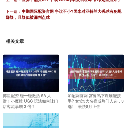
下一篇：
中期国际配资官网 争议不小?国米对亚特兰大丢球有犯规
嫌疑，且疑似被漏判点球
相关文章
博星配资 碰一碰激活 5A 人
加配网官网 宫鲁鸣下课谁能接
群！小魔推 UGC 玩法如何让门
手? 女篮3大名宿成热门人选，3
店客流暴增 3 倍？
选1，最快8月上任