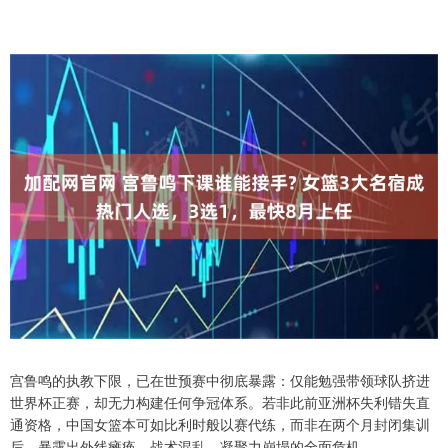
宫鲁鸣的执教下限，已在世预赛中彻底暴露：仅能勉强带领球队挤进
世界杯正赛，却无力构建任何争冠体系。若非此前亚洲杯失利错失直
通资格，中国女篮本可如比利时般以赛代练，而非在两个月封闭集训
后，暴露出外线瘫痪、战术混乱、凝聚力崩塌的全面危机。