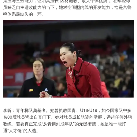
策应与三分能力，证明其擅长“因材施教、放大个体优势”。在年轻球
员缺乏自主进攻能力的当下，她对空间型内线的开发能力，恰是宫鲁
鸣体系最缺失的一环。
李昕：青年梯队奠基者。她曾执教国青、U18/U19，如今国家队中多
名00后球员皆出自其门下。她对球员成长轨迹的掌握，远超任何外聘
教练。若要真正完成“从青训到成年队”的无缝衔接，她是唯一能打
通“人才链”的人选。