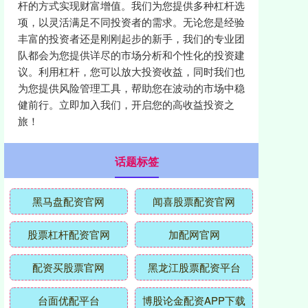
杆的方式实现财富增值。我们为您提供多种杠杆选
项，以灵活满足不同投资者的需求。无论您是经验
丰富的投资者还是刚刚起步的新手，我们的专业团
队都会为您提供详尽的市场分析和个性化的投资建
议。利用杠杆，您可以放大投资收益，同时我们也
为您提供风险管理工具，帮助您在波动的市场中稳
健前行。立即加入我们，开启您的高收益投资之
旅！
话题标签
黑马盘配资官网
闻喜股票配资官网
股票杠杆配资官网
加配网官网
配资买股票官网
黑龙江股票配资平台
台面优配平台
博股论金配资APP下载