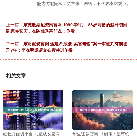
盛达优配提示：文章来自网络，不代表本站观点。
上一篇：
东莞股票配资网官网 1990年9月，83岁高龄的赵朴初回
到家乡安庆，在陈独秀墓前说：你看
下一篇：
东财配资官网 金建希涉嫌“卖官鬻爵”案一审被判有期徒
刑7年；李在明邀请文在寅共进午餐
相关文章
红牡丹配资平台 儿童成长发育
华生证券官网 《崩坏：星穹铁