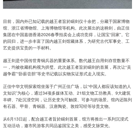
目前，国内外已知记载的越王者旨於睗剑仅十余把，分藏于国家博物
馆、浙江省博物馆、上海博物馆等机构。此次展出的这柄剑，由正佳
集团在中国嘉德香港2026春季拍卖会上成功竞得，让国宝“回家”。它
的回归，进一步丰富了国内越王剑馆藏体系，为研究古代军事史、工
艺史提供宝贵的一手材料。
越王剑是中国传世青铜兵器的重要体系。数代越王自用剑存世数量不
一，均被收藏机构视为拱璧。此次越王者旨於睗剑的首展，再次让“吴
越争霸”“卧薪尝胆”等史书记载以实物实证形式走入现实。
正佳中华文明探索馆坐落于广州正佳广场，以“中国人都应该知道的人
文知识”为核心，通过34项多媒体互动、21组文物工坊教具、9大建筑
丰碑、7处沉浸空间，让历史变为可触摸、可参与的场景。馆内还陈列
有石器、甲骨、青铜器、汉唐陶瓷、敦煌写经等珍贵文物。
从6月13日起，配合越王者旨於睗剑首展，馆方将推出一系列沉浸式
互动活动，邀市民游客共同品鉴国宝之美，感受文脉荣光。