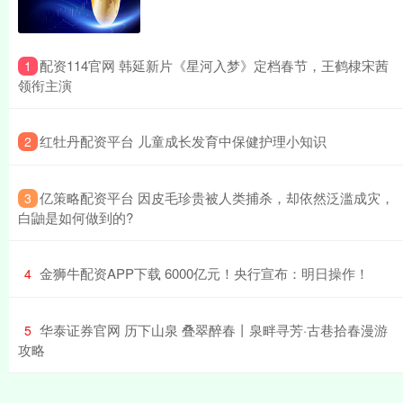
​配资114官网 韩延新片《星河入梦》定档春节，王鹤棣宋茜
1
领衔主演
​红牡丹配资平台 儿童成长发育中保健护理小知识
2
​亿策略配资平台 因皮毛珍贵被人类捕杀，却依然泛滥成灾，
3
白鼬是如何做到的?
​金狮牛配资APP下载 6000亿元！央行宣布：明日操作！
4
​华泰证券官网 历下山泉 叠翠醉春丨泉畔寻芳·古巷拾春漫游
5
攻略