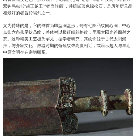
双钩鸟虫书“越王越王”“者旨於睗”，并镶嵌蓝色绿松石，是历年所见品
相最好的者旨於睗剑之一。
尤为特殊的是，它的剑首为凹型圆盘形，铸有七圈凸纹同心圆，中心
点饰六条燕尾状凸纹，整体衬以极纤细斜格纹，呈现太阳光芒四射之
态。这种精美工艺极为罕见，据学者研究，其纹饰源于古代太阳崇
拜，与齐家文化、殷墟时期的铜镜纹饰高度相近，或暗示越人与早期
中原文明存在密切联系。