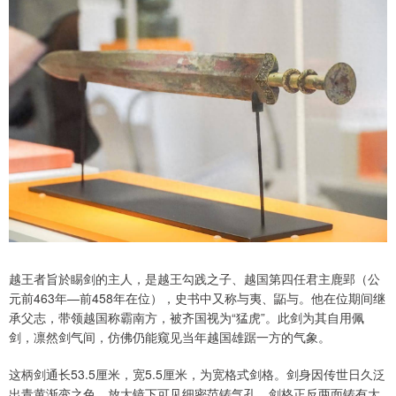
越王者旨於睗剑的主人，是越王勾践之子、越国第四任君主鹿郢（公
元前463年—前458年在位），史书中又称与夷、鼫与。他在位期间继
承父志，带领越国称霸南方，被齐国视为“猛虎”。此剑为其自用佩
剑，凛然剑气间，仿佛仍能窥见当年越国雄踞一方的气象。
这柄剑通长53.5厘米，宽5.5厘米，为宽格式剑格。剑身因传世日久泛
出青黄渐变之色，放大镜下可见细密范铸气孔。剑格正反两面铸有大