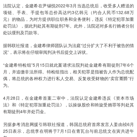
法院认定，金建希在尹锡悦2022年3月当选总统后，收受多人赠送的
项链、手表、手提包等总价高达约3亿韩元（约合人民币132.68万
元）的物品，为对方提供职位职务和业务便利，违反《特定犯罪加重
处罚法》，据此判处其有期徒刑7年。此外，法院还对多名行贿者分别
处以缓刑及罚款等。
据韩联社报道，金建希律师团队认为法庭“过分扩大了不利于被告的情
况”，表示将在仔细审阅判决书后提交上诉状。
“金建希特检组”5月15日就此案请求法院判处金建希有期徒刑7年6个
月，并追缴非法所得。特检组指出，相关犯罪是指被告人作为总统配
偶，将总统的各种权力进行私人交易、反复收受财物的“卖官鬻爵”行
为。
4月28日，在金建希首案二审中，法院认定金建希违反《资本市场
法》和《特定犯罪加重处罚法》，以操纵股价和斡旋受贿罪等判处其
有期徒刑4年并处罚金。
另据参考消息网援引韩联社报道，韩国总统府首席发言人姜由祯6月
25日表示，总统李在明将于7月1日在青瓦台与前总统文在寅共进午