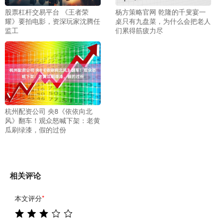
股票杠杆交易平台 《王者荣
杨方策略官网 乾隆的千叟宴一
耀》要拍电影，资深玩家沈腾任
桌只有九盘菜，为什么会把老人
监工
们累得筋疲力尽
杭州配资公司 央8《依依向北
风》翻车！观众怒喊下架：老黄
瓜刷绿漆，假的过份
相关评论
本文评分
*