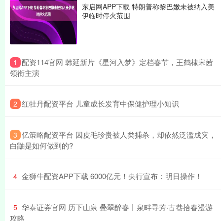
东启网APP下载 特朗普称黎巴嫩未被纳入美
伊临时停火范围
​配资114官网 韩延新片《星河入梦》定档春节，王鹤棣宋茜
1
领衔主演
​红牡丹配资平台 儿童成长发育中保健护理小知识
2
​亿策略配资平台 因皮毛珍贵被人类捕杀，却依然泛滥成灾，
3
白鼬是如何做到的?
​金狮牛配资APP下载 6000亿元！央行宣布：明日操作！
4
​华泰证券官网 历下山泉 叠翠醉春丨泉畔寻芳·古巷拾春漫游
5
攻略