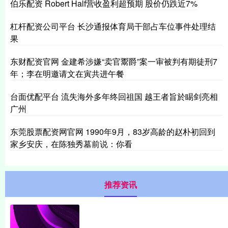
伯乐配资 Robert Half营收盈利超预期 股价仍跌近7%
杠杆配资公司平台 长沙通报体育局干部占车位事件处理结
果
东财配资官网 金建希涉嫌“卖官鬻爵”案一审被判有期徒刑7
年；李在明邀请文在寅共进午餐
台面优配平台 流失海外多年终回祖国 越王者旨於睗剑亮相
广州
东莞股票配资网官网 1990年9月，83岁高龄的赵朴初回到
家乡安庆，在陈独秀墓前说：你看
推荐资讯