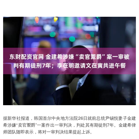
据新华社报道，韩国首尔中央地方法院26日就前总统尹锡悦妻子金建
希涉嫌“卖官鬻爵”一案作出一审判决，判处其有期徒刑7年。金建希律
师团队随即表示，将对一审判决结果提起上诉。