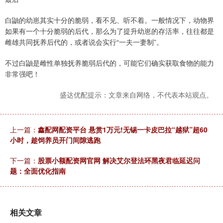
白鼬的幼崽其实十分的脆弱，看不见、听不着。一般情况下，动物界
如果有一个十分脆弱的后代，那么为了提升幼崽的存活率，往往都是
雌雄共同抚养后代的，或者说会实行“一夫一妻制”。
不过白鼬是雌性单独抚养脆弱后代的，可能它们确实获取食物的能力
非常强吧！
盛达优配提示：文章来自网络，不代表本站观点。
上一篇：
鑫配网配资平台 悬赏1万元!无锡一卡皮巴拉“越狱”超60
小时，趁饲养员开门间隙逃跑
下一篇：
股票小额配资网官网 解决艾尔登法环黑夜君临延迟问
题：全面优化指南
相关文章