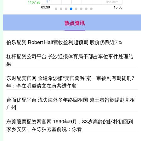
热点资讯
伯乐配资 Robert Half营收盈利超预期 股价仍跌近7%
杠杆配资公司平台 长沙通报体育局干部占车位事件处理结
果
东财配资官网 金建希涉嫌“卖官鬻爵”案一审被判有期徒刑7
年；李在明邀请文在寅共进午餐
台面优配平台 流失海外多年终回祖国 越王者旨於睗剑亮相
广州
东莞股票配资网官网 1990年9月，83岁高龄的赵朴初回到
家乡安庆，在陈独秀墓前说：你看