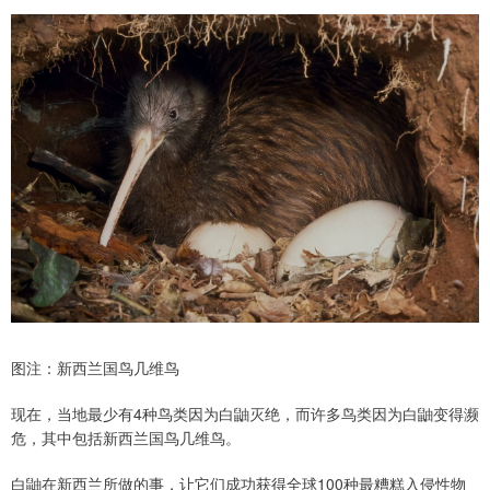
图注：新西兰国鸟几维鸟
​现在，当地最少有4种鸟类因为白鼬灭绝，而许多鸟类因为白鼬变得濒
危，其中包括新西兰国鸟几维鸟。
白鼬在新西兰所做的事，让它们成功获得全球100种最糟糕入侵性物