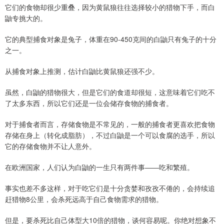
它们的食物却很少重叠，因为黄鼠狼往往选择较小的猎物下手，而白
鼬专挑大的。
它的典型捕食对象是兔子，体重在90-450克间的白鼬只有兔子的十分
之一。
从捕食对象上推测，估计白鼬比黄鼠狼还强不少。
​虽然，白鼬的猎物很大，但是它们的食道却很短，这意味着它们吃不
了太多东西，所以它们还是一位会储存食物的捕食者。
对于捕食者而言，存储食物是不常见的，一般的捕食者更喜欢把食物
存储在身上（转化成脂肪），不过白鼬是一个可以食腐的选手，所以
它的存储食物并不让人意外。
在欧洲国家，人们认为白鼬的一生只有两件事——吃和繁殖。
事实也差不多这样，对于吃它们是十分贪婪和孜孜不倦的，会持续追
赶猎物8公里，会杀死远高于自己食物需求的猎物。
但是，要杀死比自己体型大10倍的猎物，谈何容易呢。你绝对想象不