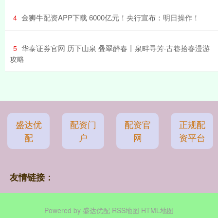
​金狮牛配资APP下载 6000亿元！央行宣布：明日操作！
4
​华泰证券官网 历下山泉 叠翠醉春丨泉畔寻芳·古巷拾春漫游
5
攻略
盛达优
配资门
配资官
正规配
配
户
网
资平台
友情链接：
Powered by
盛达优配
RSS地图
HTML地图