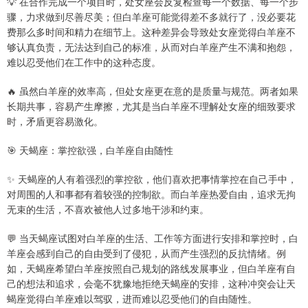
💡 在合作完成一个项目时，处女座会反复检查每一个数据、每一个步
骤，力求做到尽善尽美；但白羊座可能觉得差不多就行了，没必要花
费那么多时间和精力在细节上。这种差异会导致处女座觉得白羊座不
够认真负责，无法达到自己的标准，从而对白羊座产生不满和抱怨，
难以忍受他们在工作中的这种态度。
🔥 虽然白羊座的效率高，但处女座更在意的是质量与规范。两者如果
长期共事，容易产生摩擦，尤其是当白羊座不理解处女座的细致要求
时，矛盾更容易激化。
🎯 天蝎座：掌控欲强，白羊座自由随性
✨ 天蝎座的人有着强烈的掌控欲，他们喜欢把事情掌控在自己手中，
对周围的人和事都有着较强的控制欲。而白羊座热爱自由，追求无拘
无束的生活，不喜欢被他人过多地干涉和约束。
💬 当天蝎座试图对白羊座的生活、工作等方面进行安排和掌控时，白
羊座会感到自己的自由受到了侵犯，从而产生强烈的反抗情绪。例
如，天蝎座希望白羊座按照自己规划的路线发展事业，但白羊座有自
己的想法和追求，会毫不犹豫地拒绝天蝎座的安排，这种冲突会让天
蝎座觉得白羊座难以驾驭，进而难以忍受他们的自由随性。