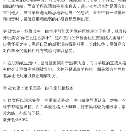
细腻的情绪。而白羊座说话做事直来直去，很少会考虑言辞是否会伤
害到他人。当白羊座毫无顾忌地表达自己的想法，甚至带有一些批评
和指责时，巨蟹座那颗脆弱的心很容易受到伤害。
💬 比如在一场聚会中，白羊座可能因为觉得巨蟹座过于拘谨，就直接
开玩笑说“你怎么这么胆小”，这种直白的评价会让巨蟹座陷入尴尬和
自我怀疑之中，觉得自己的感受没有得到尊重，长此以往，巨蟹座会
对白羊座的这种相处方式感到难以忍受。
✅ 在职场或生活中，巨蟹座更倾向于温和沟通，而白羊座的直接风格
有时会让巨蟹座感到被冒犯。这并不是说白羊座错，而是双方的性格
差异让彼此难以真正理解对方。
🎯 处女座：追求完美，白羊座却粗线条
✨ 处女座以追求完美、注重细节著称，他们做事严谨认真，对每一个
环节都精益求精。而白羊座性格大大咧咧，行事风格较为粗线条，常
常忽略一些细节问题。
展开剩余60%