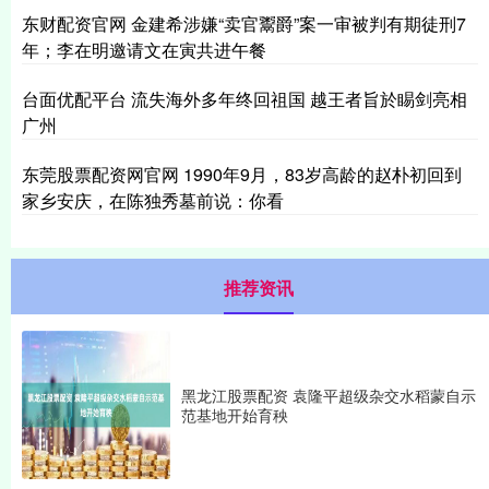
东财配资官网 金建希涉嫌“卖官鬻爵”案一审被判有期徒刑7
年；李在明邀请文在寅共进午餐
台面优配平台 流失海外多年终回祖国 越王者旨於睗剑亮相
广州
东莞股票配资网官网 1990年9月，83岁高龄的赵朴初回到
家乡安庆，在陈独秀墓前说：你看
推荐资讯
黑龙江股票配资 袁隆平超级杂交水稻蒙自示
范基地开始育秧