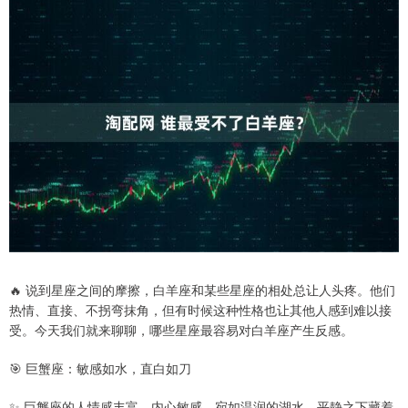
🔥 说到星座之间的摩擦，白羊座和某些星座的相处总让人头疼。他们
热情、直接、不拐弯抹角，但有时候这种性格也让其他人感到难以接
受。今天我们就来聊聊，哪些星座最容易对白羊座产生反感。
🎯 巨蟹座：敏感如水，直白如刀
✨ 巨蟹座的人情感丰富、内心敏感，宛如温润的湖水，平静之下藏着