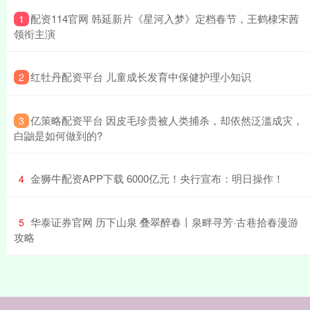
​配资114官网 韩延新片《星河入梦》定档春节，王鹤棣宋茜
1
领衔主演
​红牡丹配资平台 儿童成长发育中保健护理小知识
2
​亿策略配资平台 因皮毛珍贵被人类捕杀，却依然泛滥成灾，
3
白鼬是如何做到的?
​金狮牛配资APP下载 6000亿元！央行宣布：明日操作！
4
​华泰证券官网 历下山泉 叠翠醉春丨泉畔寻芳·古巷拾春漫游
5
攻略