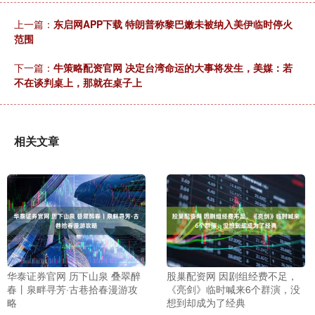
上一篇：
东启网APP下载 特朗普称黎巴嫩未被纳入美伊临时停火
范围
下一篇：
牛策略配资官网 决定台湾命运的大事将发生，美媒：若
不在谈判桌上，那就在桌子上
相关文章
华泰证券官网 历下山泉 叠翠醉
股巢配资网 因剧组经费不足，
春丨泉畔寻芳·古巷拾春漫游攻
《亮剑》临时喊来6个群演，没
略
想到却成为了经典