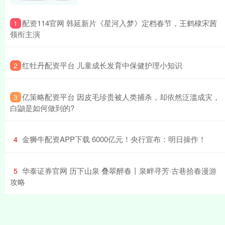
​配资114官网 韩延新片《星河入梦》定档春节，王鹤棣宋茜
1
领衔主演
​红牡丹配资平台 儿童成长发育中保健护理小知识
2
​亿策略配资平台 因皮毛珍贵被人类捕杀，却依然泛滥成灾，
3
白鼬是如何做到的?
​金狮牛配资APP下载 6000亿元！央行宣布：明日操作！
4
​华泰证券官网 历下山泉 叠翠醉春丨泉畔寻芳·古巷拾春漫游
5
攻略