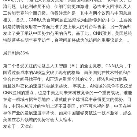
湾问题、以色列政局不稳、伊朗可能更加激进、恐怖主义回潮以及人
工智能竞赛的全面升级。值得注意的是，其中有两个议题与中国息息
相关。首先，CNN认为台湾问题正逐渐成为国际谈判的中心，主要原
因是特朗普政府在一方面批准了史上最大的对台军售案，另一方面却
发出了关于承认中国势力范围的信号。基于此，CNN预测，美国总统
特朗普将在明年春季访华，台湾问题将成为他访问的重要议题之一。
展开剩余36%
第二个备受关注的话题是人工智能（AI）的全面竞赛。CNN认为，中
国通过低成本的AI模型突破了现有的格局，而美国则在技术封锁和产
业合作之间寻找平衡。AI正迅速重塑全球的安全、经济和权力格局，
而且这种变化的速度只会越来越快。 事实上，AI领域的竞争不仅仅是
CNN提到的重点，也是中美之间未来科技竞争的一个重要战场。谁能
在这一领域占据主导地位，谁就能在全球博弈中获得更大的优势。目
前，中国在AI芯片的性能上还不及美国，但不可忽视的是，中国在半
导体产业的发展速度非常快。如果中国能够突破这一技术瓶颈，那么
美国在芯片领域的优势将会大大缩水。
发布于：天津市