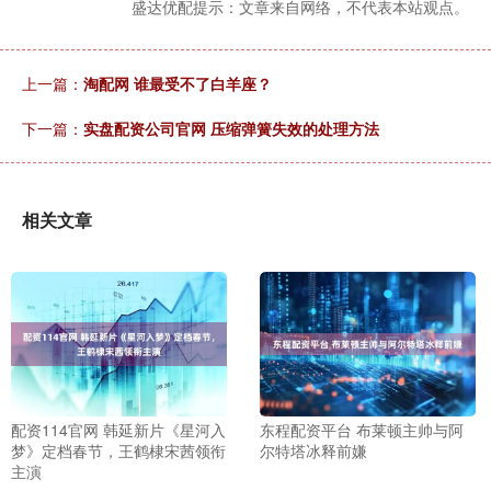
盛达优配提示：文章来自网络，不代表本站观点。
上一篇：
淘配网 谁最受不了白羊座？
下一篇：
实盘配资公司官网 压缩弹簧失效的处理方法
相关文章
配资114官网 韩延新片《星河入
东程配资平台 布莱顿主帅与阿
梦》定档春节，王鹤棣宋茜领衔
尔特塔冰释前嫌
主演