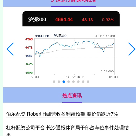
北证50
1134.24
93%
11.37
1.0
热点资讯
伯乐配资 Robert Half营收盈利超预期 股价仍跌近7%
杠杆配资公司平台 长沙通报体育局干部占车位事件处理结
果