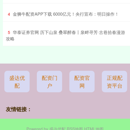
​金狮牛配资APP下载 6000亿元！央行宣布：明日操作！
4
​华泰证券官网 历下山泉 叠翠醉春丨泉畔寻芳·古巷拾春漫游
5
攻略
盛达优
配资门
配资官
正规配
配
户
网
资平台
友情链接：
Powered by
盛达优配
RSS地图
HTML地图