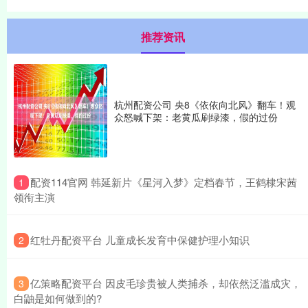
推荐资讯
杭州配资公司 央8《依依向北风》翻车！观
众怒喊下架：老黄瓜刷绿漆，假的过份
​配资114官网 韩延新片《星河入梦》定档春节，王鹤棣宋茜
1
领衔主演
​红牡丹配资平台 儿童成长发育中保健护理小知识
2
​亿策略配资平台 因皮毛珍贵被人类捕杀，却依然泛滥成灾，
3
白鼬是如何做到的?