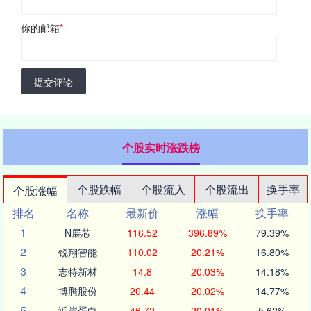
你的邮箱
*
提交评论
个股实时涨跌榜
个股跌幅
个股流入
个股流出
换手率
个股涨幅
排名
名称
最新价
涨幅
换手率
1
N展芯
116.52
396.89%
79.39%
2
锐翔智能
110.02
20.21%
16.80%
3
志特新材
14.8
20.03%
14.18%
4
博腾股份
20.44
20.02%
14.77%
5
近岸蛋白
46.72
20.01%
5.62%