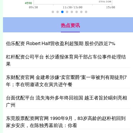
热点资讯
伯乐配资 Robert Half营收盈利超预期 股价仍跌近7%
杠杆配资公司平台 长沙通报体育局干部占车位事件处理结
果
东财配资官网 金建希涉嫌“卖官鬻爵”案一审被判有期徒刑7
年；李在明邀请文在寅共进午餐
台面优配平台 流失海外多年终回祖国 越王者旨於睗剑亮相
广州
东莞股票配资网官网 1990年9月，83岁高龄的赵朴初回到
家乡安庆，在陈独秀墓前说：你看