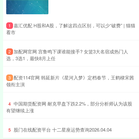
​嘉汇优配 H股和A股，了解这四点区别，可以少“破费” | 猫猫
1
看市
​加配网官网 宫鲁鸣下课谁能接手? 女篮3大名宿成热门人
2
选，3选1，最快8月上任
​配资114官网 韩延新片《星河入梦》定档春节，王鹤棣宋茜
3
领衔主演
​中国期货配资网 耐克早盘下跌2.2%，部分分析师认为该股
4
有望继续上涨
​股门在线配资平台 十二星座运势查询2026.04.04
5