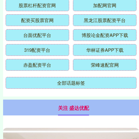
股票杠杆配资官网
加配网官网
配资买股票官网
黑龙江股票配资平台
台面优配平台
博股论金配资APP下载
319配资平台
华林证券APP下载
赤盈配资平台
荣峰速配官网
全部话题标签
关注 盛达优配