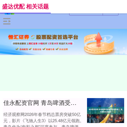
盛达优配 相关话题
佳永配资官网 青岛啤酒受益春节档电影植入, 股价微涨机构看好
经济观察网2026年春节档总票房突破50亿
元，影片《飞驰人生3》以25.48亿元领跑。
青岛作为“电影之都”深度参与，青岛啤酒等