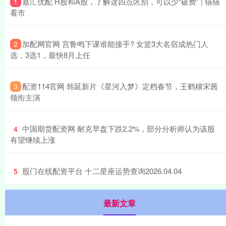
​嘉汇优配 H股和A股，了解这四点区别，可以少“破费” | 猫猫
1
看市
​加配网官网 宫鲁鸣下课谁能接手? 女篮3大名宿成热门人
2
选，3选1，最快8月上任
​配资114官网 韩延新片《星河入梦》定档春节，王鹤棣宋茜
3
领衔主演
​中国期货配资网 耐克早盘下跌2.2%，部分分析师认为该股
4
有望继续上涨
​股门在线配资平台 十二星座运势查询2026.04.04
5
最新文章