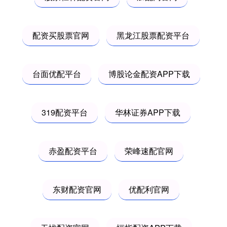
配资买股票官网
黑龙江股票配资平台
台面优配平台
博股论金配资APP下载
319配资平台
华林证券APP下载
赤盈配资平台
荣峰速配官网
东财配资官网
优配利官网