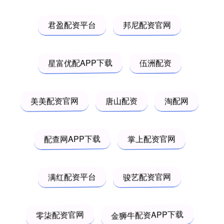
君盈配资平台
邦尼配资官网
星富优配APP下载
伍洲配资
美美配资官网
唐山配资
淘配网
配查网APP下载
掌上配资官网
满红配资平台
骏艺配资官网
零柒配资官网
金狮牛配资APP下载