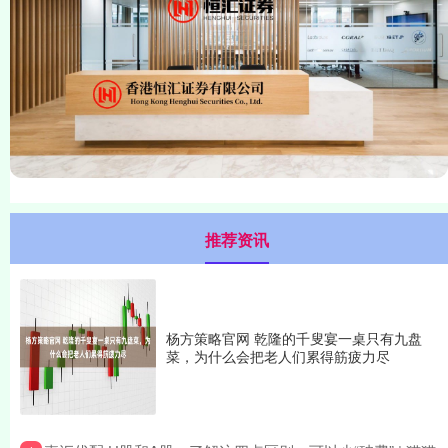
推荐资讯
杨方策略官网 乾隆的千叟宴一桌只有九盘
菜，为什么会把老人们累得筋疲力尽