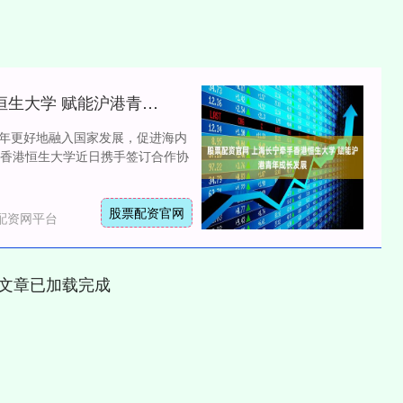
股票配资官网 上海长宁牵手香港恒生大学 赋能沪港青年成长发展
青年更好地融入国家发展，促进海内
香港恒生大学近日携手签订合作协
股票配资官网
配资网平台
文章已加载完成