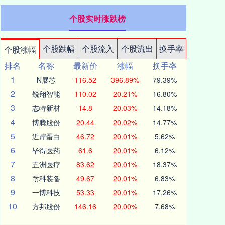
个股实时涨跌榜
个股跌幅
个股流入
个股流出
换手率
个股涨幅
排名
名称
最新价
涨幅
换手率
1
N展芯
116.52
396.89%
79.39%
2
锐翔智能
110.02
20.21%
16.80%
3
志特新材
14.8
20.03%
14.18%
4
博腾股份
20.44
20.02%
14.77%
5
近岸蛋白
46.72
20.01%
5.62%
6
毕得医药
61.6
20.01%
6.12%
7
五洲医疗
83.62
20.01%
18.37%
8
耐科装备
49.67
20.01%
6.83%
9
一博科技
53.33
20.01%
17.26%
10
方邦股份
146.16
20.00%
7.68%