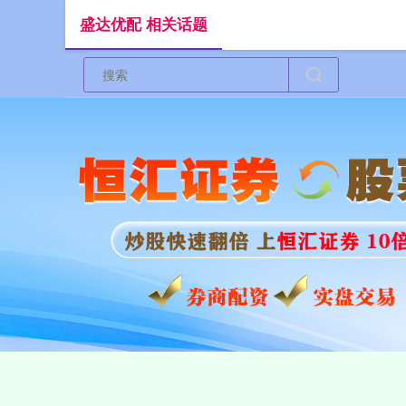
盛达优配 相关话题