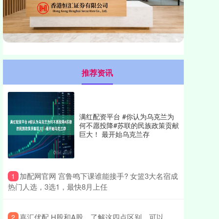
推荐资讯
满红配资平台 #你认为乌克兰为
何不愿投降#苏联的民族政策贡献
巨大！ 最开始乌克兰存
​加配网官网 宫鲁鸣下课谁能接手? 女篮3大名宿成
1
热门人选，3选1，最快8月上任
​嘉汇优配 H股和A股，了解这四点区别，可以
2