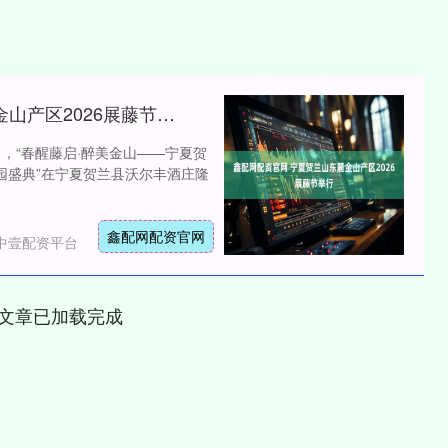
鑫配网配资官网 宁夏贺兰山东麓金山产区2026展藤节举行
，“春醒藤启·醉美金山——宁夏贺
开园盛典”在宁夏贺兰县沃尔丰酒庄隆
鑫配网配资官网
中壹配资平台
文章已加载完成