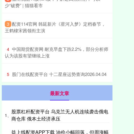
少“破费” | 猫猫看市
​配资114官网 韩延新片《星河入梦》定档春节，
3
王鹤棣宋茜领衔主演
​中国期货配资网 耐克早盘下跌2.2%，部分分析师
4
认为该股有望继续上涨
​股门在线配资平台 十二星座运势查询2026.04.04
5
最新文章
股票杠杆配资平台 乌克兰无人机连续袭击俄电
1、
商仓库 俄本土经济承压
益上线配资APP下载 油价小幅回落，但周涨幅