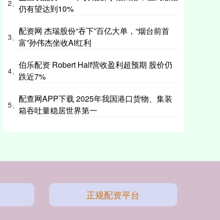
2、
仍有望达到10%
配资网 杰瑞股份“吞下”百亿大单，“烟台前首
3、
富”孙伟杰坐收AI红利
伯乐配资 Robert Half营收盈利超预期 股价仍
4、
跌近7%
配查网APP下载 2025年我国港口货物、集装
5、
箱吞吐量稳居世界第一
正规配资平台