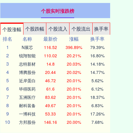
个股实时涨跌榜
个股跌幅
个股流入
个股流出
换手率
个股涨幅
排名
名称
最新价
涨幅
换手率
1
N展芯
116.52
396.89%
79.39%
2
锐翔智能
110.02
20.21%
16.80%
3
志特新材
14.8
20.03%
14.18%
4
博腾股份
20.44
20.02%
14.77%
5
近岸蛋白
46.72
20.01%
5.62%
6
毕得医药
61.6
20.01%
6.12%
7
五洲医疗
83.62
20.01%
18.37%
8
耐科装备
49.67
20.01%
6.83%
9
一博科技
53.33
20.01%
17.26%
10
方邦股份
146.16
20.00%
7.68%