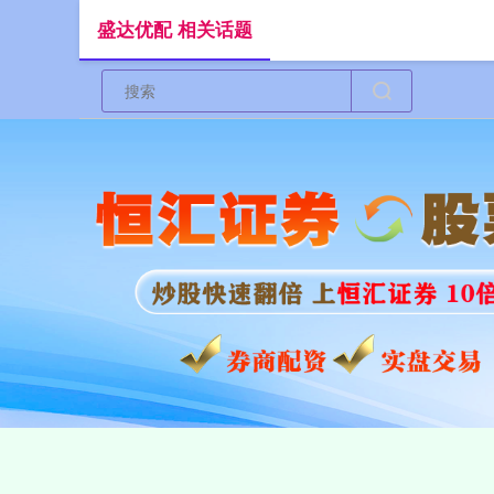
盛达优配 相关话题