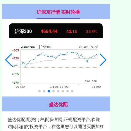
沪深京行情 实时轮播
北证50
1134.24
%
11.37
1.01%
盛达优配
盛达优配,配资门户,配资官网,正规配资平台,欢迎
访问我们的投资平台，在这里您可以通过买股加杠