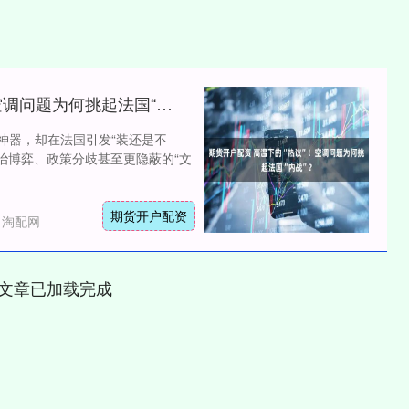
期货开户配资 高温下的“热议”！空调问题为何挑起法国“内战”？
神器，却在法国引发“装还是不
治博弈、政策分歧甚至更隐蔽的“文
期货开户配资
：淘配网
文章已加载完成