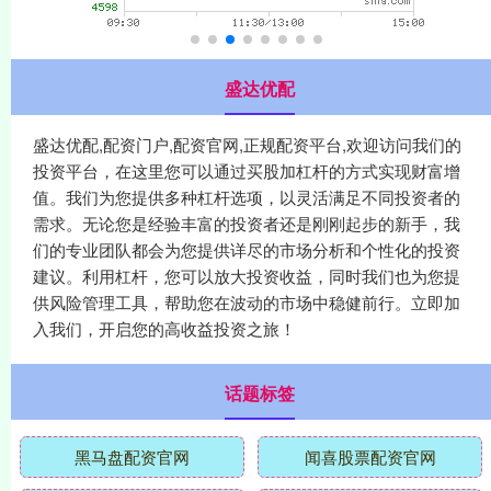
盛达优配
盛达优配,配资门户,配资官网,正规配资平台,欢迎访问我们的
投资平台，在这里您可以通过买股加杠杆的方式实现财富增
值。我们为您提供多种杠杆选项，以灵活满足不同投资者的
需求。无论您是经验丰富的投资者还是刚刚起步的新手，我
们的专业团队都会为您提供详尽的市场分析和个性化的投资
建议。利用杠杆，您可以放大投资收益，同时我们也为您提
供风险管理工具，帮助您在波动的市场中稳健前行。立即加
入我们，开启您的高收益投资之旅！
话题标签
黑马盘配资官网
闻喜股票配资官网