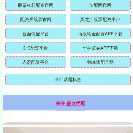
股票杠杆配资官网
加配网官网
配资买股票官网
黑龙江股票配资平台
台面优配平台
博股论金配资APP下载
319配资平台
华林证券APP下载
赤盈配资平台
荣峰速配官网
全部话题标签
关注 盛达优配