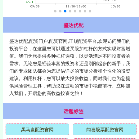
盛达优配
盛达优配,配资门户,配资官网,正规配资平台,欢迎访问我们的
投资平台，在这里您可以通过买股加杠杆的方式实现财富增
值。我们为您提供多种杠杆选项，以灵活满足不同投资者的
需求。无论您是经验丰富的投资者还是刚刚起步的新手，我
们的专业团队都会为您提供详尽的市场分析和个性化的投资
建议。利用杠杆，您可以放大投资收益，同时我们也为您提
供风险管理工具，帮助您在波动的市场中稳健前行。立即加
入我们，开启您的高收益投资之旅！
话题标签
黑马盘配资官网
闻喜股票配资官网