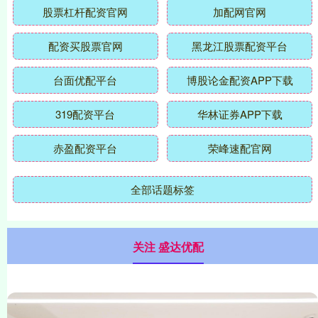
股票杠杆配资官网
加配网官网
配资买股票官网
黑龙江股票配资平台
台面优配平台
博股论金配资APP下载
319配资平台
华林证券APP下载
赤盈配资平台
荣峰速配官网
全部话题标签
关注 盛达优配