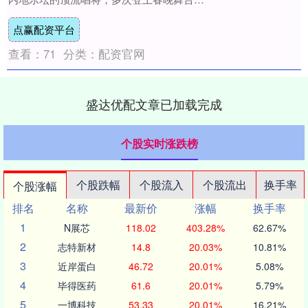
唱跳实力备受认可。事业巅峰期的她，感情
点赢配资平台
却历经坎坷....
查看：
71
分类：
配资官网
盛达优配文章已加载完成
个股实时涨跌榜
个股跌幅
个股流入
个股流出
换手率
个股涨幅
排名
名称
最新价
涨幅
换手率
1
N展芯
118.02
403.28%
62.67%
2
志特新材
14.8
20.03%
10.81%
3
近岸蛋白
46.72
20.01%
5.08%
4
毕得医药
61.6
20.01%
5.79%
5
一博科技
53.33
20.01%
16.21%