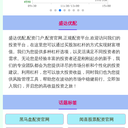
盛达优配
盛达优配,配资门户,配资官网,正规配资平台,欢迎访问我们的
投资平台，在这里您可以通过买股加杠杆的方式实现财富增
值。我们为您提供多种杠杆选项，以灵活满足不同投资者的
需求。无论您是经验丰富的投资者还是刚刚起步的新手，我
们的专业团队都会为您提供详尽的市场分析和个性化的投资
建议。利用杠杆，您可以放大投资收益，同时我们也为您提
供风险管理工具，帮助您在波动的市场中稳健前行。立即加
入我们，开启您的高收益投资之旅！
话题标签
黑马盘配资官网
闻喜股票配资官网