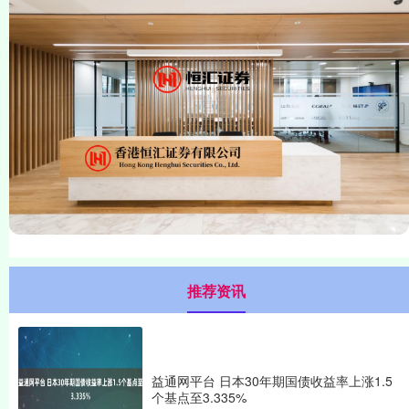
推荐资讯
益通网平台 日本30年期国债收益率上涨1.5
个基点至3.335%