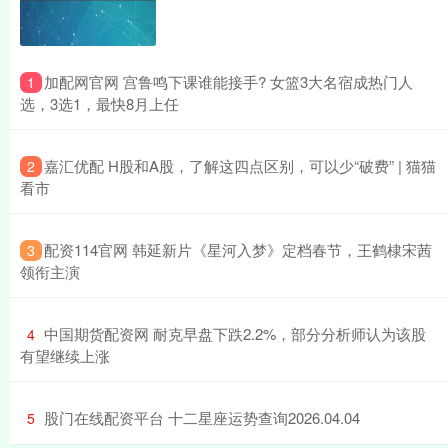
​加配网官网 宫鲁鸣下课谁能接手? 女篮3大名宿成热门人
1
选，3选1，最快8月上任
​嘉汇优配 H股和A股，了解这四点区别，可以少“破费” | 猫猫
2
看市
​配资114官网 韩延新片《星河入梦》定档春节，王鹤棣宋茜
3
领衔主演
​中国期货配资网 耐克早盘下跌2.2%，部分分析师认为该股
4
有望继续上涨
​股门在线配资平台 十二星座运势查询2026.04.04
5