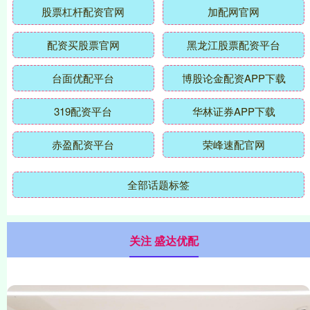
股票杠杆配资官网
加配网官网
配资买股票官网
黑龙江股票配资平台
台面优配平台
博股论金配资APP下载
319配资平台
华林证券APP下载
赤盈配资平台
荣峰速配官网
全部话题标签
关注 盛达优配