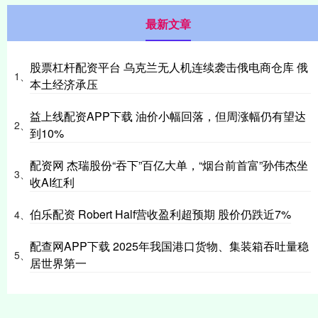
最新文章
股票杠杆配资平台 乌克兰无人机连续袭击俄电商仓库 俄
1、
本土经济承压
益上线配资APP下载 油价小幅回落，但周涨幅仍有望达
2、
到10%
配资网 杰瑞股份“吞下”百亿大单，“烟台前首富”孙伟杰坐
3、
收AI红利
伯乐配资 Robert Half营收盈利超预期 股价仍跌近7%
4、
配查网APP下载 2025年我国港口货物、集装箱吞吐量稳
5、
居世界第一