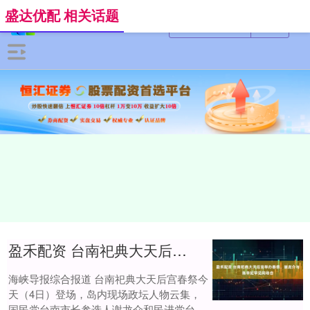
盛达优配 相关话题
盈禾配资 台南祀典大天后宫举办春祭，谢龙介与陈亭妃罕见同场合
海峡导报综合报道 台南祀典大天后宫春祭今
天（4日）登场，岛内现场政坛人物云集，
国民党台南市长参选人谢龙介和民进党台南