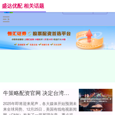
盛达优配 相关话题
牛策略配资官网 决定台湾命运的大事将发生，美媒：若不在谈判桌上，那就在桌子上
2025年即将迎来尾声，各大媒体开始预测未
来全球局势。12月25日，美国有线电视新闻
网（CNN）发布了一篇展望文章，重点提到