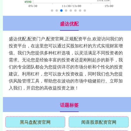
盛达优配
盛达优配,配资门户,配资官网,正规配资平台,欢迎访问我们的
投资平台，在这里您可以通过买股加杠杆的方式实现财富增
值。我们为您提供多种杠杆选项，以灵活满足不同投资者的
需求。无论您是经验丰富的投资者还是刚刚起步的新手，我
们的专业团队都会为您提供详尽的市场分析和个性化的投资
建议。利用杠杆，您可以放大投资收益，同时我们也为您提
供风险管理工具，帮助您在波动的市场中稳健前行。立即加
入我们，开启您的高收益投资之旅！
话题标签
黑马盘配资官网
闻喜股票配资官网