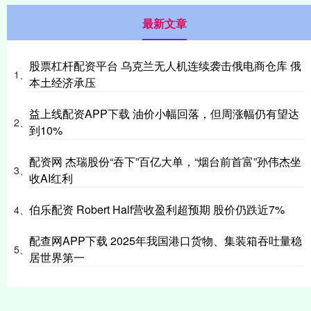
最新文章
股票杠杆配资平台 乌克兰无人机连续袭击俄电商仓库 俄
1、
本土经济承压
益上线配资APP下载 油价小幅回落，但周涨幅仍有望达
2、
到10%
配资网 杰瑞股份“吞下”百亿大单，“烟台前首富”孙伟杰坐
3、
收AI红利
伯乐配资 Robert Half营收盈利超预期 股价仍跌近7%
4、
配查网APP下载 2025年我国港口货物、集装箱吞吐量稳
5、
居世界第一