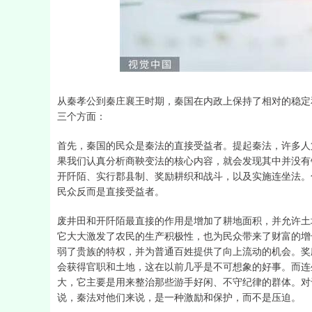
深证成指
14311.01
39.68
1.02%
200.89
从秦孝公到秦庄襄王时期，秦国在内政上保持了相对的稳定
三个方面：
首先，秦国的民众是秦法的直接受益者。提起秦法，许多人
果我们认真分析商鞅变法的核心内容，就会发现其中并没有
开阡陌、实行郡县制、奖励耕织和战斗，以及实施连坐法。
民众反而是直接受益者。
废井田和开阡陌最直接的作用是增加了耕地面积，并允许土
它大大激发了农民的生产积极性，也为民众带来了财富的增
弱了贵族的特权，并为普通百姓提供了向上流动的机会。奖
会获得官职和土地，这在以前几乎是不可想象的好事。而连
大，它主要是用来整治那些游手好闲、不守纪律的群体。对
说，秦法对他们来说，是一种激励和保护，而不是压迫。