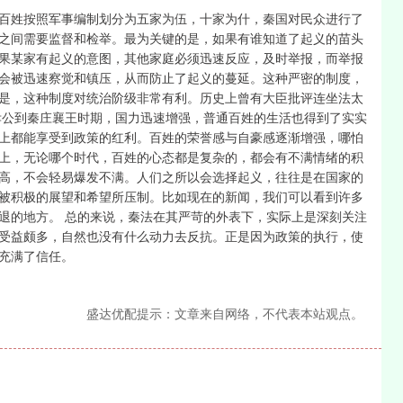
百姓按照军事编制划分为五家为伍，十家为什，秦国对民众进行了
之间需要监督和检举。最为关键的是，如果有谁知道了起义的苗头
果某家有起义的意图，其他家庭必须迅速反应，及时举报，而举报
会被迅速察觉和镇压，从而防止了起义的蔓延。这种严密的制度，
是，这种制度对统治阶级非常有利。历史上曾有大臣批评连坐法太
孝公到秦庄襄王时期，国力迅速增强，普通百姓的生活也得到了实实
上都能享受到政策的红利。百姓的荣誉感与自豪感逐渐增强，哪怕
上，无论哪个时代，百姓的心态都是复杂的，都会有不满情绪的积
高，不会轻易爆发不满。人们之所以会选择起义，往往是在国家的
被积极的展望和希望所压制。比如现在的新闻，我们可以看到许多
退的地方。 总的来说，秦法在其严苛的外表下，实际上是深刻关注
受益颇多，自然也没有什么动力去反抗。正是因为政策的执行，使
充满了信任。
盛达优配提示：文章来自网络，不代表本站观点。