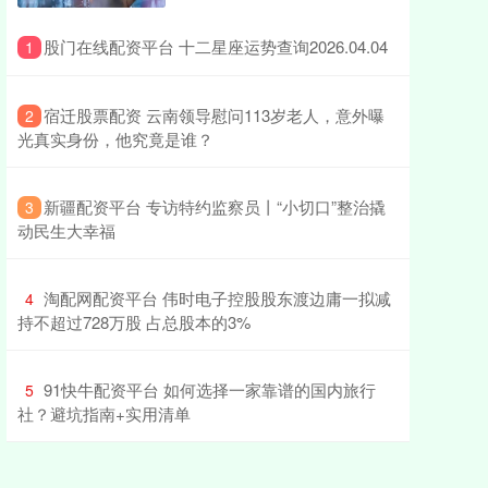
​股门在线配资平台 十二星座运势查询2026.04.04
1
​宿迁股票配资 云南领导慰问113岁老人，意外曝
2
光真实身份，他究竟是谁？
​新疆配资平台 专访特约监察员丨“小切口”整治撬
3
动民生大幸福
​淘配网配资平台 伟时电子控股股东渡边庸一拟减
4
持不超过728万股 占总股本的3%
​91快牛配资平台 如何选择一家靠谱的国内旅行
5
社？避坑指南+实用清单