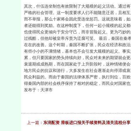
其次，什伍连坐制也有效限制了大规模的起义活动。通过将
严格的社会管理。这一制度要求人们不能随意迁居，且相互
而不举报，那么十家将会因此受连坐惩罚。这就意味着，如
者还能得到奖励。在这种制度下，任何一起小规模的起义都
也使得民众更倾向于安分守己，而非冒险起义。更为巧妙的
过残酷，但他却被皇帝斥责为迂腐可笑。 最后，秦国在秦
在在的改善。这个时期，秦国不断扩张，民众在经济和政治
有些小小的不满情绪，基本也不会引发大规模的起义。事实
累，但只要国家的势头持续向好，民众对未来的期望就会更
衰退期或成熟期，而在国家处于上升阶段时，这种情绪便会
地方民众的抗议和游行，大多发生在社会逐渐走向停滞或衰
民众利益的。而由于秦国的法律体系严密，执行到位，百姓
得秦国内部的社会秩序保持了相对的稳定，而民众对国家也
发布于：天津市
上一篇：
东润配资 滑板进口报关手续资料及清关流程分享