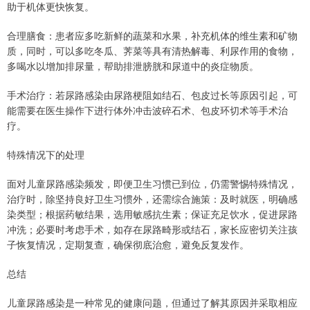
助于机体更快恢复。
合理膳食：患者应多吃新鲜的蔬菜和水果，补充机体的维生素和矿物
质，同时，可以多吃冬瓜、荠菜等具有清热解毒、利尿作用的食物，
多喝水以增加排尿量，帮助排泄膀胱和尿道中的炎症物质。
手术治疗：若尿路感染由尿路梗阻如结石、包皮过长等原因引起，可
能需要在医生操作下进行体外冲击波碎石术、包皮环切术等手术治
疗。
特殊情况下的处理
面对儿童尿路感染频发，即便卫生习惯已到位，仍需警惕特殊情况，
治疗时，除坚持良好卫生习惯外，还需综合施策：及时就医，明确感
染类型；根据药敏结果，选用敏感抗生素；保证充足饮水，促进尿路
冲洗；必要时考虑手术，如存在尿路畸形或结石，家长应密切关注孩
子恢复情况，定期复查，确保彻底治愈，避免反复发作。
总结
儿童尿路感染是一种常见的健康问题，但通过了解其原因并采取相应