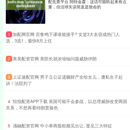
配先查平台 阿特金森：这话可能听起来有点
重，但活球失误简直是致命的
​加配网官网 宫鲁鸣下课谁能接手? 女篮3大名宿成热门人
1
选，3选1，最快8月上任
​美美配资官网 美防长就浓缩铀问题威胁伊朗
2
​上证速配官网 男子立公证遗嘱财产全给女儿，遭私生子起
3
诉！法院判了
​恒指配资APP下载 美国可能不会参战，以总理威胁改变两国
4
关系，不想再看特朗普脸色
​涌融配资官网 中小券商股权频见出让, 显见三大特征
5