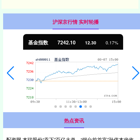
沪深京行情 实时轮播
国债指数
229.69
0.10
0.04%
热点资讯
配资网 杰瑞股份“吞下”百亿大单，“烟台前首富”孙伟杰坐收