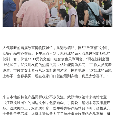
人气最旺的当属故宫博物院摊位，凤冠冰箱贴、网红“故宫猫”文创礼
盒等产品整齐摆放。下午三点不到，凤冠冰箱贴和点翠凤冠随身镜均
仅剩一套，价值1199元的文创口红套盒也只剩两套。“现在就剩桌面
上这些了，武汉朋友们的热情很高，估计能提前卖完。”工作人员笑着
说道。市民文女士专程从汉阳赶来的游客，惊喜地说：“这款冰箱贴线
上都不一定容易买，现在在家门口就能看到实物，真是太惊喜了。”
来自本地的特色产品同样收获不少关注。武汉博物馆带来镇馆之宝
《江汉揽胜图》的周边文创，包括雨伞、手提袋、笔记本等实用型产
品。汉绣摊位上，双面绣折扇、端午香囊等作品精致华美，价格从几
十元到千元不等。省级非遗传承人王子怡携带定制手绣产品亮相，引