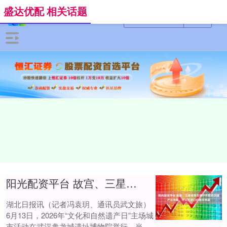
盛达优配 相关话题
阳光配资平台 故宫、三星堆等文博IP齐聚武汉遗产日市集，千元文创口红抢手热卖
湖北日报讯（记者冯袁玥、通讯员武文旅）
6月13日，2026年“文化和自然遗产日”主场城
市活动在武汉盘龙城遗址博物院举行。当日