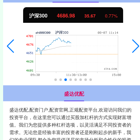
沪深300
4686.98
35.67
0.77%
盛达优配
盛达优配,配资门户,配资官网,正规配资平台,欢迎访问我们的
投资平台，在这里您可以通过买股加杠杆的方式实现财富增
值。我们为您提供多种杠杆选项，以灵活满足不同投资者的
需求。无论您是经验丰富的投资者还是刚刚起步的新手，我
们的专业团队都会为您提供详尽的市场分析和个性化的投资