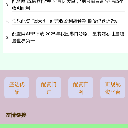
配资网 杰瑞股份“吞下”百亿大单，“烟台前首富”孙伟杰坐
3、
收AI红利
伯乐配资 Robert Half营收盈利超预期 股价仍跌近7%
4、
配查网APP下载 2025年我国港口货物、集装箱吞吐量稳
5、
居世界第一
盛达优
配资门
配资官
正规配
配
户
网
资平台
友情链接：