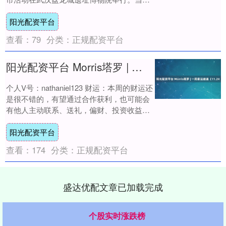
下午，同步开展的“文物文创市集”在博....
阳光配资平台
查看：
79
分类：
正规配资平台
阳光配资平台 Morris塔罗 | 一周星运速递（11.24
个人V号：nathaniel123 财运：本周的财运还
是很不错的，有望通过合作获利，也可能会
有他人主动联系、送礼，偏财、投资收益上
也会有进一步增长的趋势。但还是....
阳光配资平台
查看：
174
分类：
正规配资平台
盛达优配文章已加载完成
个股实时涨跌榜