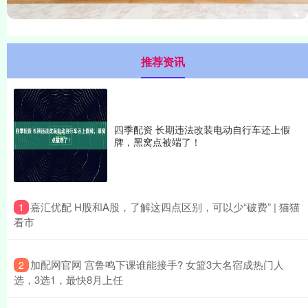
推荐资讯
四季配资 长期违法改装电动自行车还上假
牌，黑窝点被端了！
​嘉汇优配 H股和A股，了解这四点区别，可以少“破费” | 猫猫
1
看市
​加配网官网 宫鲁鸣下课谁能接手? 女篮3大名宿成热门人
2
选，3选1，最快8月上任