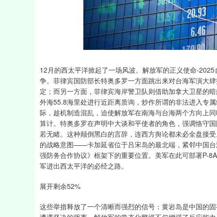
深证成指
14110.12
21.92
0.57%
-34.08
12月的西太平洋掀起了一场风波。解放军的正义使命-20
争。菲律宾国防部长特奥多罗一方面跳出来对台海军演大肆
定；而另一方面，菲律宾海岸警卫队则借助加拿大卫星的暗
外海55.8海里处进行近距离质询，炒作所谓的非法进入专
际，趁机制造混乱，迫使解放军在南海与台海两个方向上同
算计。特奥多罗在声明中大谈和平使者的角色，强调恪守国
若无睹。这种颠倒黑白的言辞，连西方舆论都未必全盘接受
的战略意图——卡加延省位于吕宋岛的最北端，紧邻中国台
强防务合作协议》框架下的重要位置。美军在此可部署P-8
军进出西太平洋的必经之路。
展开剩余52%
这些举措释放了一个清晰而强烈的信号：黄岩岛是中国的固