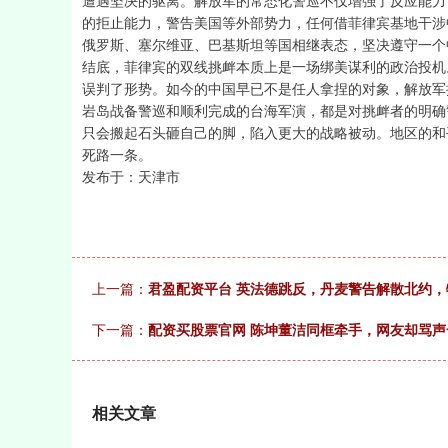
遭遇坚决的驱离。解放军的常态化警巡不仅增强了反应能力
的拒止能力，警告美国等外部势力，任何借菲律宾基地干涉
俄罗斯、塞尔维亚、巴基斯坦等国相继表态，坚决遵守一个
结底，菲律宾的双线挑衅本质上是一场绑美谋利的政治投机
误判了形势。如今的中国早已不是任人拿捏的对象，解放军
岩岛战备警巡和顺利完成的台海军演，都是对挑衅者的明确
只会搬起石头砸自己的脚，陷入更大的战略被动。地区的和
死路一条。
发布于：天津市
上一篇：
君盈配资平台 英法德跳反，丹麦警告解散北约
下一篇：
配资买股票官网 陈坤董洁同框牵手，网友却骂
相关文章