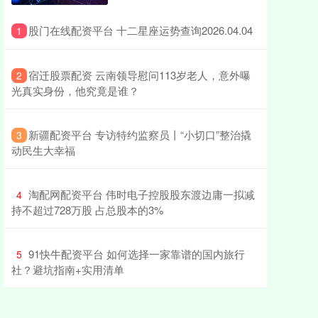
​股门在线配资平台 十二星座运势查询2026.04.04
1
​宿迁股票配资 云南领导慰问113岁老人，意外曝
2
光真实身份，他究竟是谁？
​新疆配资平台 专访特约监察员丨“小切口”整治撬
3
动民生大幸福
​淘配网配资平台 伟时电子控股股东渡边庸一拟减
4
持不超过728万股 占总股本的3%
​91快牛配资平台 如何选择一家靠谱的国内旅行
5
社？避坑指南+实用清单