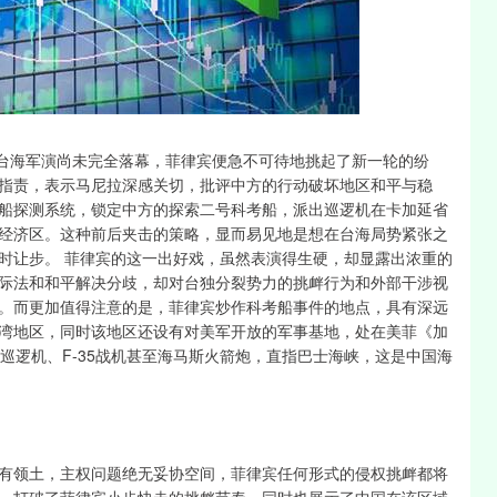
沪深300
4651.31
-0.24%
-6.85
-0.15%
25台海军演尚未完全落幕，菲律宾便急不可待地挑起了新一轮的纷
指责，表示马尼拉深感关切，批评中方的行动破坏地区和平与稳
船探测系统，锁定中方的探索二号科考船，派出巡逻机在卡加延省
属经济区。这种前后夹击的策略，显而易见地是想在台海局势紧张之
时让步。 菲律宾的这一出好戏，虽然表演得生硬，却显露出浓重的
际法和和平解决分歧，却对台独分裂势力的挑衅行为和外部干涉视
。而更加值得注意的是，菲律宾炒作科考船事件的地点，具有深远
湾地区，同时该地区还设有对美军开放的军事基地，处在美菲《加
A巡逻机、F-35战机甚至海马斯火箭炮，直指巴士海峡，这是中国海
有领土，主权问题绝无妥协空间，菲律宾任何形式的侵权挑衅都将