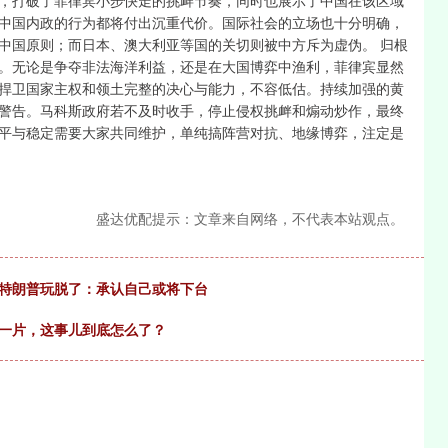
，打破了菲律宾小步快走的挑衅节奏，同时也展示了中国在该区域
中国内政的行为都将付出沉重代价。国际社会的立场也十分明确，
中国原则；而日本、澳大利亚等国的关切则被中方斥为虚伪。 归根
。无论是争夺非法海洋利益，还是在大国博弈中渔利，菲律宾显然
捍卫国家主权和领土完整的决心与能力，不容低估。持续加强的黄
警告。马科斯政府若不及时收手，停止侵权挑衅和煽动炒作，最终
平与稳定需要大家共同维护，单纯搞阵营对抗、地缘博弈，注定是
盛达优配提示：文章来自网络，不代表本站观点。
，特朗普玩脱了：承认自己或将下台
声一片，这事儿到底怎么了？