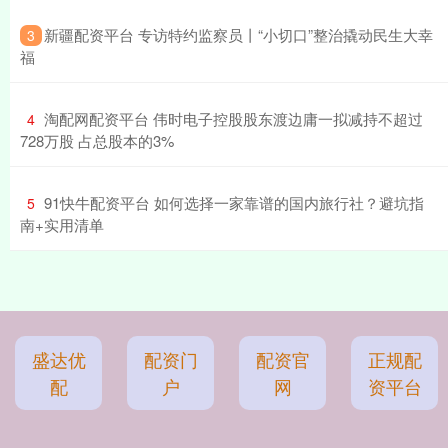
​新疆配资平台 专访特约监察员丨“小切口”整治撬动民生大幸
3
福
​淘配网配资平台 伟时电子控股股东渡边庸一拟减持不超过
4
728万股 占总股本的3%
​91快牛配资平台 如何选择一家靠谱的国内旅行社？避坑指
5
南+实用清单
盛达优
配资门
配资官
正规配
配
户
网
资平台