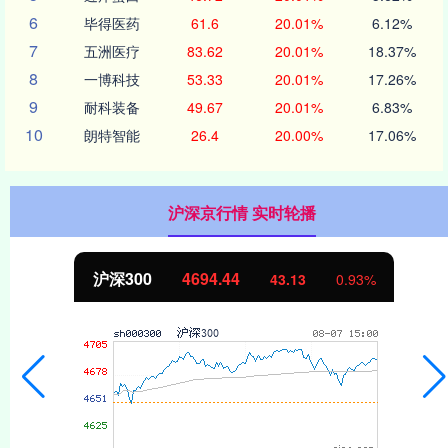
6
毕得医药
61.6
20.01%
6.12%
7
五洲医疗
83.62
20.01%
18.37%
8
一博科技
53.33
20.01%
17.26%
9
耐科装备
49.67
20.01%
6.83%
10
朗特智能
26.4
20.00%
17.06%
沪深京行情 实时轮播
沪深300
4694.44
43.13
0.93%