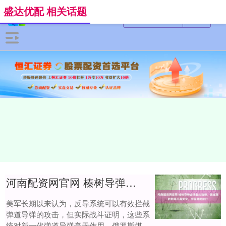
盛达优配 相关话题
河南配资网官网 榛树导弹击溃北约防御，美媒高呼航母不再安全，中国随时能打
美军长期以来认为，反导系统可以有效拦截
弹道导弹的攻击，但实际战斗证明，这些系
统对新一代弹道导弹毫无作用。俄罗斯媒体