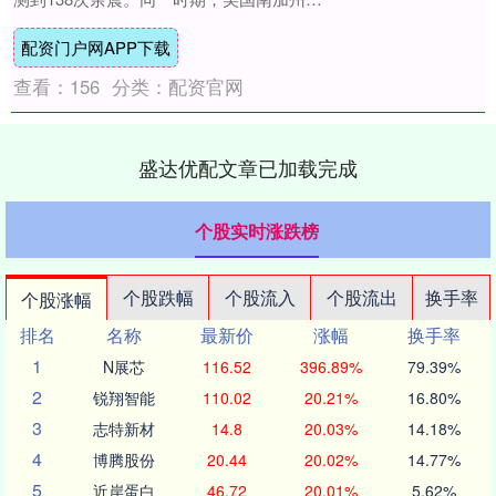
项关于断层的新研究，也把“下一场大地
配资门户网APP下载
震”....
查看：
156
分类：
配资官网
盛达优配文章已加载完成
个股实时涨跌榜
个股跌幅
个股流入
个股流出
换手率
个股涨幅
排名
名称
最新价
涨幅
换手率
1
N展芯
116.52
396.89%
79.39%
2
锐翔智能
110.02
20.21%
16.80%
3
志特新材
14.8
20.03%
14.18%
4
博腾股份
20.44
20.02%
14.77%
5
近岸蛋白
46.72
20.01%
5.62%