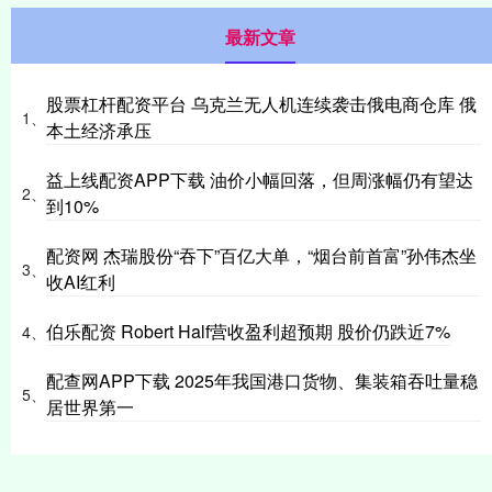
最新文章
股票杠杆配资平台 乌克兰无人机连续袭击俄电商仓库 俄
1、
本土经济承压
益上线配资APP下载 油价小幅回落，但周涨幅仍有望达
2、
到10%
配资网 杰瑞股份“吞下”百亿大单，“烟台前首富”孙伟杰坐
3、
收AI红利
伯乐配资 Robert Half营收盈利超预期 股价仍跌近7%
4、
配查网APP下载 2025年我国港口货物、集装箱吞吐量稳
5、
居世界第一