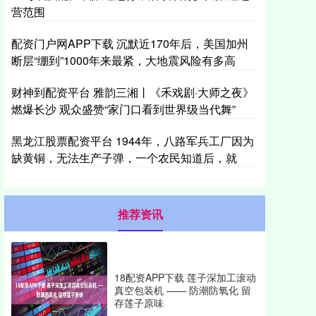
营范围
配资门户网APP下载 沉默近170年后，美国加州
断层“绷到”1000年来最紧，大地震风险有多高
财神到配资平台 雅韵三湘丨《禾戏剧·大师之夜》
燃爆长沙 观众盛赞“家门口看到世界级当代舞”
黑龙江股票配资平台 1944年，八路军兵工厂因为
缺黄铜，无法生产子弹，一个农民知道后，就
推荐资讯
18配资APP下载 莲子深加工滚动
真空包装机 —— 防潮防氧化 留
存莲子原味