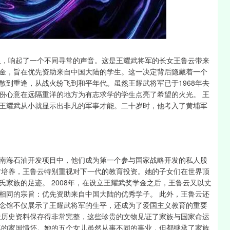
沪深300
4694.44
1.42%
43.13
0.93%
楼里，响起了一个不同寻常的声音。这是王耀武将军的长女王鲁云带来
金，旨在优先资助来自中国大陆的学生。这一决定背后隐藏着一个
散到重逢，从战火纷飞到和平年代。虽然王耀武将军已于1968年去
份心意在远隔重洋的地方为有志求学的学生点亮了希望的火光。 王
王耀武从小就显示出非凡的军事才能。二十岁时，他考入了黄埔军
南海石油开发项目中，他们成为第一个参与国家战略开发的私人股
才培养，王鲁云特别重视对下一代的教育投资。她的子女们在世界顶
家族的足迹。 2008年，在设立王耀武奖学金之后，王鲁云又以丈
相同的宗旨：优先资助来自中国大陆的优秀学子。 此外，王鲁云还
念馆不仅展示了王耀武将军的生平，还成为了爱国主义教育的重要
关历史资料保存得非常完整，这些珍贵的文物见证了家族与国家命运
厚的家国情怀。她的五个女儿虽然从事不同的事业，但都继承了家族