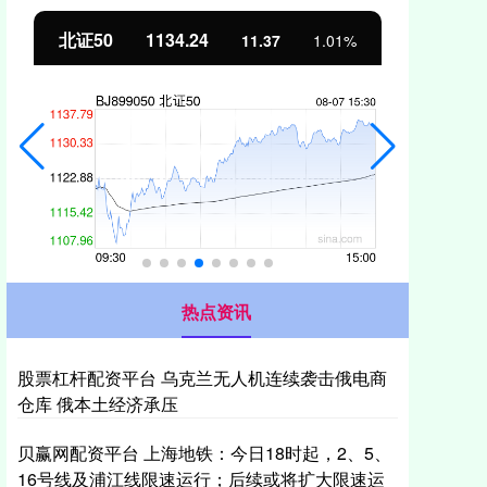
北证50
1134.24
创
11.37
1.01%
热点资讯
股票杠杆配资平台 乌克兰无人机连续袭击俄电商
仓库 俄本土经济承压
贝赢网配资平台 上海地铁：今日18时起，2、5、
16号线及浦江线限速运行；后续或将扩大限速运