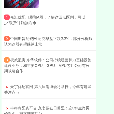
​嘉汇优配 H股和A股，了解这四点区别，可以
1
少“破费” | 猫猫看市
​中国期货配资网 耐克早盘下跌2.2%，部分分析师
2
认为该股有望继续上涨
​权威配资 东华软件：公司持续经营算力基础设施
3
建设业务，和主要CPU、GPU、VPU芯片公司有长
期战略合作
​天宇优配官网 第六届消博会将举行，今年有哪些
4
关注点→
​牛犇犇配资平台 宠妻藏在日常里：这3种生肖男
5
的温柔，藏在细节深处