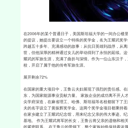
深证成指
14311.01
39.68
1.02%
200.89
在2006年的某个普通日子，美国斯坦福大学的一间办公
的提议，她提出要设立一个特殊的奖学金，名为王耀武奖学
跨越五十多年、充满感动的故事：从抗日英雄到战俘，从离
世，但他深厚的精神通过女儿的举动得到了永恒的延续。这
耀武的军旅生涯，充满了曲折与深情。作为一位山东汉子，
校，开启了属于他的传奇军旅生涯。
展开剩余72%
在国家的重大项目中，王鲁云夫妇展现了强烈的责任感。在
东，为国家能源事业贡献力量。 家族企业的成功离不开人
尖学府深造，在麻省理工、哈佛、斯坦福等名校都留下了王氏
夫的名字设立了黄振辉奖学金。这两个奖学金项目都秉持着
在家乡建立了王耀武纪念馆，用来纪念父亲的伟大事迹。纪
基地。 作为王耀武将军的长女，王鲁云将父亲的遗物和相
的紧密联系。 在王鲁云的带领下，整个家族始终保持着浓