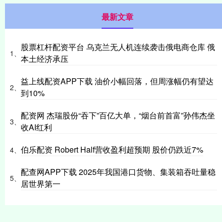
最新文章
股票杠杆配资平台 乌克兰无人机连续袭击俄电商仓库 俄
1、
本土经济承压
益上线配资APP下载 油价小幅回落，但周涨幅仍有望达
2、
到10%
配资网 杰瑞股份“吞下”百亿大单，“烟台前首富”孙伟杰坐
3、
收AI红利
伯乐配资 Robert Half营收盈利超预期 股价仍跌近7%
4、
配查网APP下载 2025年我国港口货物、集装箱吞吐量稳
5、
居世界第一