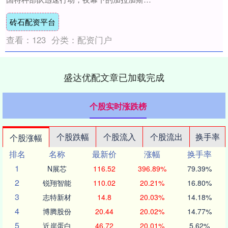
片混乱，委内瑞拉总统马杜罗在午夜时分被
砖石配资平台
强....
查看：
123
分类：
配资门户
盛达优配文章已加载完成
个股实时涨跌榜
个股跌幅
个股流入
个股流出
换手率
个股涨幅
排名
名称
最新价
涨幅
换手率
1
N展芯
116.52
396.89%
79.39%
2
锐翔智能
110.02
20.21%
16.80%
3
志特新材
14.8
20.03%
14.18%
4
博腾股份
20.44
20.02%
14.77%
5
近岸蛋白
46.72
20.01%
5.62%