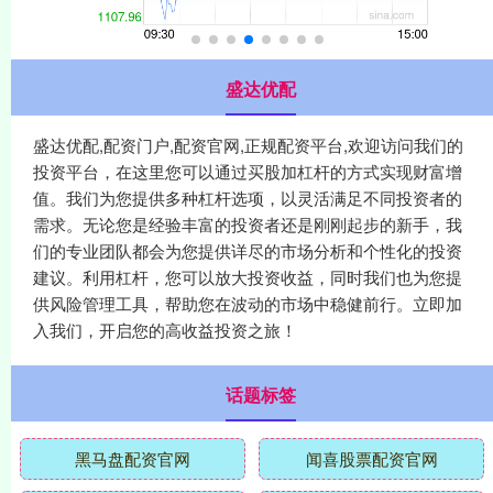
盛达优配
盛达优配,配资门户,配资官网,正规配资平台,欢迎访问我们的
投资平台，在这里您可以通过买股加杠杆的方式实现财富增
值。我们为您提供多种杠杆选项，以灵活满足不同投资者的
需求。无论您是经验丰富的投资者还是刚刚起步的新手，我
们的专业团队都会为您提供详尽的市场分析和个性化的投资
建议。利用杠杆，您可以放大投资收益，同时我们也为您提
供风险管理工具，帮助您在波动的市场中稳健前行。立即加
入我们，开启您的高收益投资之旅！
话题标签
黑马盘配资官网
闻喜股票配资官网