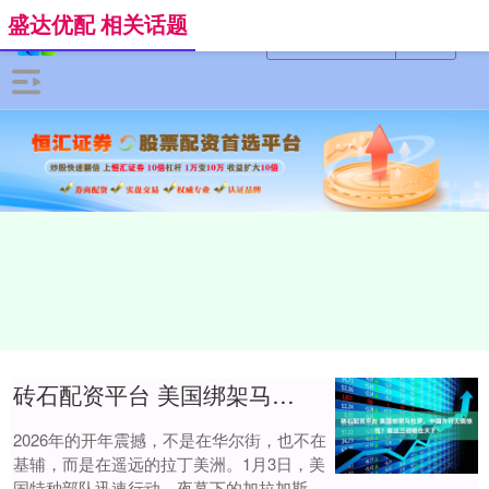
盛达优配 相关话题
砖石配资平台 美国绑架马杜罗，中国为何无需惊慌？靠这三招稳住天下！
2026年的开年震撼，不是在华尔街，也不在
基辅，而是在遥远的拉丁美洲。1月3日，美
国特种部队迅速行动，夜幕下的加拉加斯一