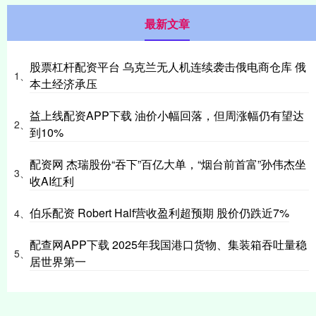
最新文章
股票杠杆配资平台 乌克兰无人机连续袭击俄电商仓库 俄
1、
本土经济承压
益上线配资APP下载 油价小幅回落，但周涨幅仍有望达
2、
到10%
配资网 杰瑞股份“吞下”百亿大单，“烟台前首富”孙伟杰坐
3、
收AI红利
伯乐配资 Robert Half营收盈利超预期 股价仍跌近7%
4、
配查网APP下载 2025年我国港口货物、集装箱吞吐量稳
5、
居世界第一