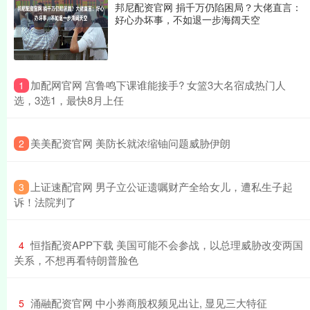
邦尼配资官网 捐千万仍陷困局？大佬直言：
好心办坏事，不如退一步海阔天空
​加配网官网 宫鲁鸣下课谁能接手? 女篮3大名宿成热门人
1
选，3选1，最快8月上任
​美美配资官网 美防长就浓缩铀问题威胁伊朗
2
​上证速配官网 男子立公证遗嘱财产全给女儿，遭私生子起
3
诉！法院判了
​恒指配资APP下载 美国可能不会参战，以总理威胁改变两国
4
关系，不想再看特朗普脸色
​涌融配资官网 中小券商股权频见出让, 显见三大特征
5