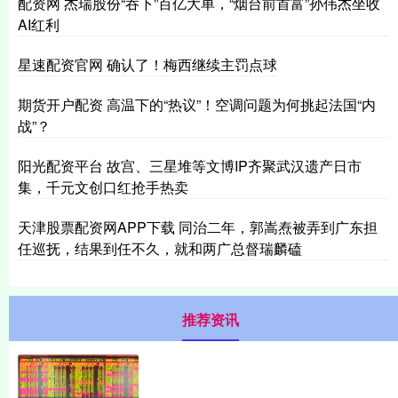
配资网 杰瑞股份“吞下”百亿大单，“烟台前首富”孙伟杰坐收
AI红利
星速配资官网 确认了！梅西继续主罚点球
期货开户配资 高温下的“热议”！空调问题为何挑起法国“内
战”？
阳光配资平台 故宫、三星堆等文博IP齐聚武汉遗产日市
集，千元文创口红抢手热卖
天津股票配资网APP下载 同治二年，郭嵩焘被弄到广东担
任巡抚，结果到任不久，就和两广总督瑞麟磕
推荐资讯