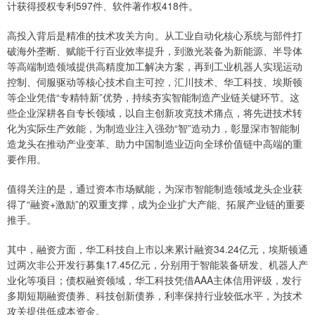
计获得授权专利597件、软件著作权418件。
高投入背后是精准的技术攻关方向。从工业自动化核心系统与部件打
破海外垄断、赋能千行百业效率提升，到激光装备为新能源、半导体
等高端制造领域提供高精度加工解决方案，再到工业机器人实现运动
控制、伺服驱动等核心技术自主可控，汇川技术、华工科技、埃斯顿
等企业凭借“专精特新”优势，持续夯实智能制造产业链关键环节。这
些企业深耕各自专长领域，以自主创新攻克技术痛点，将先进技术转
化为实际生产效能，为制造业注入强劲“智”造动力，彰显深市智能制
造龙头在推动产业变革、助力中国制造业迈向全球价值链中高端的重
要作用。
值得关注的是，通过资本市场赋能，为深市智能制造领域龙头企业获
得了“融资+激励”的双重支撑，成为企业扩大产能、拓展产业链的重要
推手。
其中，融资方面，华工科技自上市以来累计融资34.24亿元，埃斯顿通
过两次非公开发行募集17.45亿元，分别用于智能装备研发、机器人产
业化等项目；债权融资领域，华工科技凭借AAA主体信用评级，发行
多期短期融资债券、科技创新债券，利率保持行业较低水平，为技术
攻关提供低成本资金。