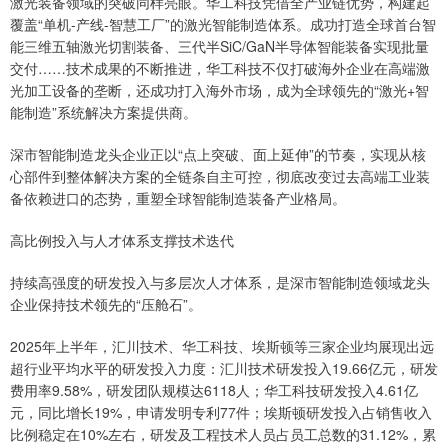
激光装备领域的突破同样亮眼。华工科技凭借全产业链优势，构建起
覆盖“单机-产线-智慧工厂”的激光智能制造体系。成功打造全球首台智
能三维五轴激光切割装备、三代半SiC/GaN半导体智能装备实现批量
交付……技术成果的不断推进，华工科技不仅打破海外企业在高端激
光加工设备的垄断，还成功打入海外市场，成为全球领先的“激光+智
能制造”系统解决方案提供商。
深市智能制造龙头企业正以“点上突破、面上延伸”的节奏，实现从核
心部件到整体解决方案的全链条自主可控，彻底改变过去高端工业装
备依赖进口的态势，重塑全球智能制造装备产业格局。
高比例投入与人才体系支撑技术迭代
持续高强度的研发投入与多层次人才体系，是深市智能制造领域龙头
企业保持技术领先的“压舱石”。
2025年上半年，汇川技术、华工科技、埃斯顿等三家企业均展现出远
超行业平均水平的研发投入力度：汇川技术研发投入19.66亿元，研发
费用率9.58%，研发团队规模达6118人；华工科技研发投入4.61亿
元，同比增长19%，申请发明专利77件；埃斯顿研发投入占销售收入
比例稳定在10%左右，研发及工程技术人员占员工总数的31.12%，累