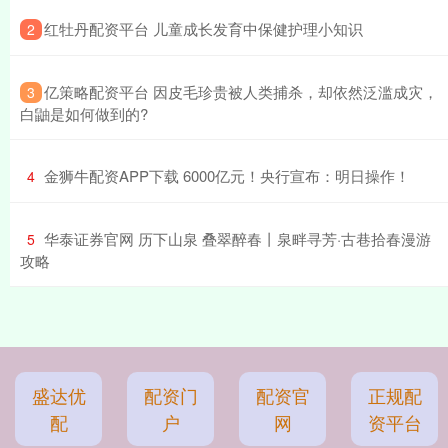
​红牡丹配资平台 儿童成长发育中保健护理小知识
2
​亿策略配资平台 因皮毛珍贵被人类捕杀，却依然泛滥成灾，
3
白鼬是如何做到的?
​金狮牛配资APP下载 6000亿元！央行宣布：明日操作！
4
​华泰证券官网 历下山泉 叠翠醉春丨泉畔寻芳·古巷拾春漫游
5
攻略
盛达优
配资门
配资官
正规配
配
户
网
资平台