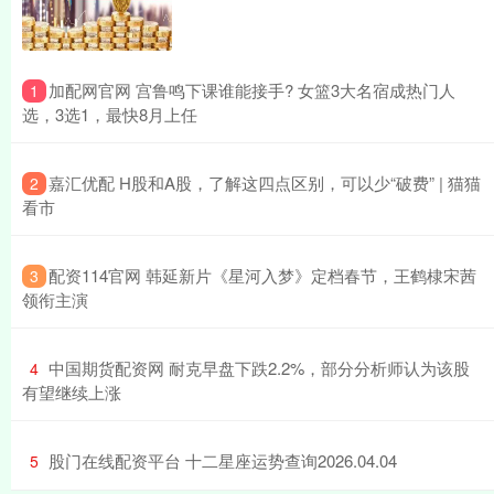
​加配网官网 宫鲁鸣下课谁能接手? 女篮3大名宿成热门人
1
选，3选1，最快8月上任
​嘉汇优配 H股和A股，了解这四点区别，可以少“破费” | 猫猫
2
看市
​配资114官网 韩延新片《星河入梦》定档春节，王鹤棣宋茜
3
领衔主演
​中国期货配资网 耐克早盘下跌2.2%，部分分析师认为该股
4
有望继续上涨
​股门在线配资平台 十二星座运势查询2026.04.04
5