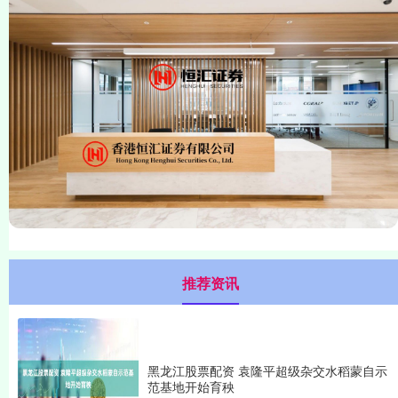
推荐资讯
黑龙江股票配资 袁隆平超级杂交水稻蒙自示
范基地开始育秧