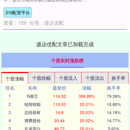
况通报。 通报称，4月4日下午3时35分左
319配资平台
右....
查看：
129
分类：
盛达优配
盛达优配文章已加载完成
个股实时涨跌榜
个股跌幅
个股流入
个股流出
换手率
个股涨幅
排名
名称
最新价
涨幅
换手率
1
N展芯
116.52
396.89%
79.39%
2
锐翔智能
110.02
20.21%
16.80%
3
志特新材
14.8
20.03%
14.18%
4
博腾股份
20.44
20.02%
14.77%
5
近岸蛋白
46.72
20.01%
5.62%