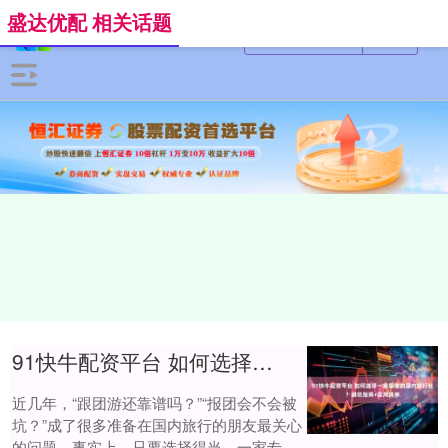
盛达优配 相关话题
91快牛配资平台 如何选择一家靠谱的国内旅行社？避坑指南+实用清单
近几年，“跟团游还靠谱吗？”“报团会不会被
坑？”成了很多准备在国内旅行的朋友最关心
的问题。事实上，只要选择得当，一家专