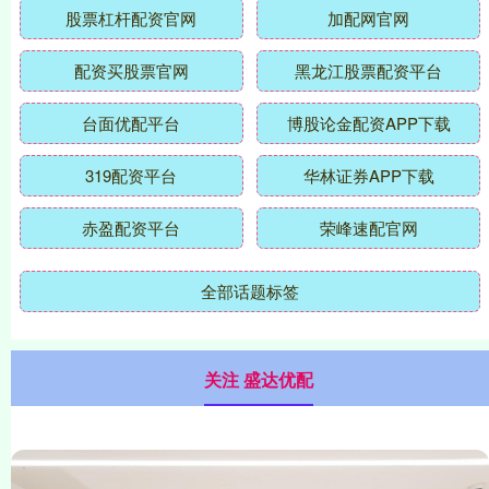
股票杠杆配资官网
加配网官网
配资买股票官网
黑龙江股票配资平台
台面优配平台
博股论金配资APP下载
319配资平台
华林证券APP下载
赤盈配资平台
荣峰速配官网
全部话题标签
关注 盛达优配