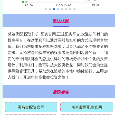
盛达优配
盛达优配,配资门户,配资官网,正规配资平台,欢迎访问我们的
投资平台，在这里您可以通过买股加杠杆的方式实现财富增
值。我们为您提供多种杠杆选项，以灵活满足不同投资者的
需求。无论您是经验丰富的投资者还是刚刚起步的新手，我
们的专业团队都会为您提供详尽的市场分析和个性化的投资
建议。利用杠杆，您可以放大投资收益，同时我们也为您提
供风险管理工具，帮助您在波动的市场中稳健前行。立即加
入我们，开启您的高收益投资之旅！
话题标签
黑马盘配资官网
闻喜股票配资官网