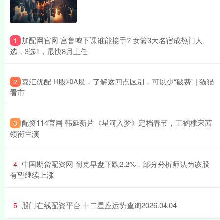
​加配网官网 宫鲁鸣下课谁能接手? 女篮3大名宿成热门人
1
选，3选1，最快8月上任
​嘉汇优配 H股和A股，了解这四点区别，可以少“破费” | 猫猫
2
看市
​配资114官网 韩延新片《星河入梦》定档春节，王鹤棣宋茜
3
领衔主演
​中国期货配资网 耐克早盘下跌2.2%，部分分析师认为该股
4
有望继续上涨
​股门在线配资平台 十二星座运势查询2026.04.04
5