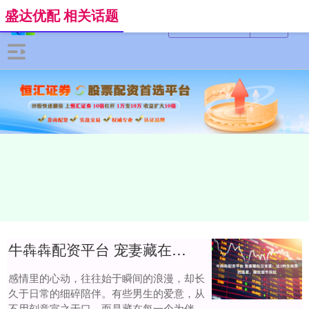
盛达优配 相关话题
牛犇犇配资平台 宠妻藏在日常里：这3种生肖男的温柔，藏在细节深处
感情里的心动，往往始于瞬间的浪漫，却长
久于日常的细碎陪伴。有些男生的爱意，从
不用刻意宣之于口，而是藏在每一个为伴侣