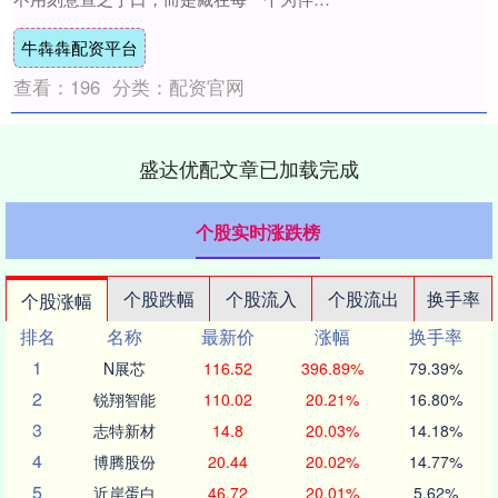
着想的时刻里。这三个生肖的男生，就将宠
牛犇犇配资平台
妻融入了....
查看：
196
分类：
配资官网
盛达优配文章已加载完成
个股实时涨跌榜
个股跌幅
个股流入
个股流出
换手率
个股涨幅
排名
名称
最新价
涨幅
换手率
1
N展芯
116.52
396.89%
79.39%
2
锐翔智能
110.02
20.21%
16.80%
3
志特新材
14.8
20.03%
14.18%
4
博腾股份
20.44
20.02%
14.77%
5
近岸蛋白
46.72
20.01%
5.62%