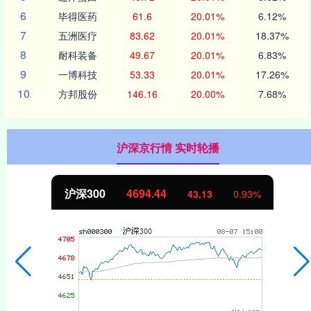
6
毕得医药
61.6
20.01%
6.12%
7
五洲医疗
83.62
20.01%
18.37%
8
耐科装备
49.67
20.01%
6.83%
9
一博科技
53.33
20.01%
17.26%
10
方邦股份
146.16
20.00%
7.68%
沪深京行情 实时轮播
沪深300
4694.44
43.13
0.93%