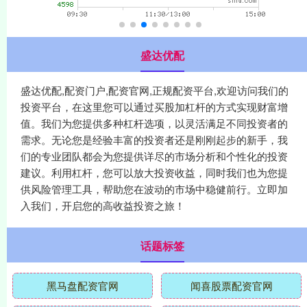
盛达优配
盛达优配,配资门户,配资官网,正规配资平台,欢迎访问我们的
投资平台，在这里您可以通过买股加杠杆的方式实现财富增
值。我们为您提供多种杠杆选项，以灵活满足不同投资者的
需求。无论您是经验丰富的投资者还是刚刚起步的新手，我
们的专业团队都会为您提供详尽的市场分析和个性化的投资
建议。利用杠杆，您可以放大投资收益，同时我们也为您提
供风险管理工具，帮助您在波动的市场中稳健前行。立即加
入我们，开启您的高收益投资之旅！
话题标签
黑马盘配资官网
闻喜股票配资官网