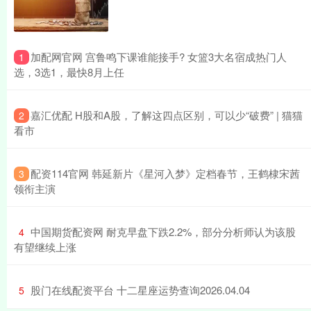
​加配网官网 宫鲁鸣下课谁能接手? 女篮3大名宿成热门人
1
选，3选1，最快8月上任
​嘉汇优配 H股和A股，了解这四点区别，可以少“破费” | 猫猫
2
看市
​配资114官网 韩延新片《星河入梦》定档春节，王鹤棣宋茜
3
领衔主演
​中国期货配资网 耐克早盘下跌2.2%，部分分析师认为该股
4
有望继续上涨
​股门在线配资平台 十二星座运势查询2026.04.04
5