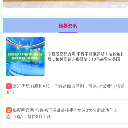
推荐资讯
宁夏股票配资网 不得不服俄罗斯！油轮被扣
后，榛树高超连夜报复，10马赫警告美国
​嘉汇优配 H股和A股，了解这四点区别，可以少“破费” | 猫猫
1
看市
​加配网官网 宫鲁鸣下课谁能接手? 女篮3大名宿成热门人
2
选，3选1，最快8月上任