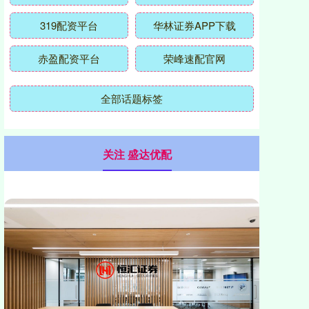
319配资平台
华林证券APP下载
赤盈配资平台
荣峰速配官网
全部话题标签
关注 盛达优配