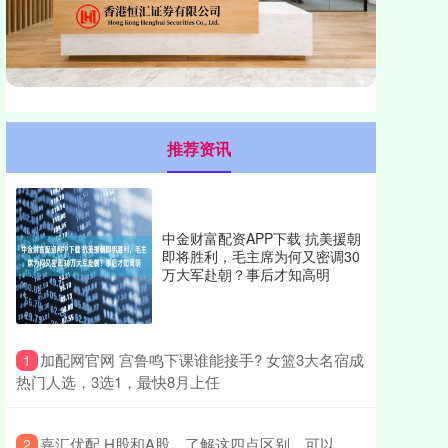
推荐资讯
中金财富配资APP下载 抗美援朝
即将胜利，毛主席为何又密调30
万大军赴朝？事后才知高明
​加配网官网 宫鲁鸣下课谁能接手? 女篮3大名宿成
1
热门人选，3选1，最快8月上任
​嘉汇优配 H股和A股，了解这四点区别，可以
2