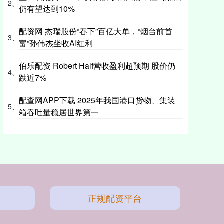
2、
仍有望达到10%
配资网 杰瑞股份“吞下”百亿大单，“烟台前首
3、
富”孙伟杰坐收AI红利
伯乐配资 Robert Half营收盈利超预期 股价仍
4、
跌近7%
配查网APP下载 2025年我国港口货物、集装
5、
箱吞吐量稳居世界第一
正规配资平台