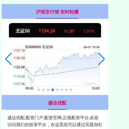
沪深京行情 实时轮播
北证50
1134.24
创
11.37
1.01%
盛达优配
盛达优配,配资门户,配资官网,正规配资平台,欢迎
访问我们的投资平台，在这里您可以通过买股加杠