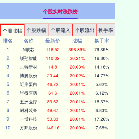
个股实时涨跌榜
个股跌幅
个股流入
个股流出
换手率
个股涨幅
排名
名称
最新价
涨幅
换手率
1
N展芯
116.52
396.89%
79.39%
2
锐翔智能
110.02
20.21%
16.80%
3
志特新材
14.8
20.03%
14.18%
4
博腾股份
20.44
20.02%
14.77%
5
近岸蛋白
46.72
20.01%
5.62%
6
毕得医药
61.6
20.01%
6.12%
7
五洲医疗
83.62
20.01%
18.37%
8
耐科装备
49.67
20.01%
6.83%
9
一博科技
53.33
20.01%
17.26%
10
方邦股份
146.16
20.00%
7.68%