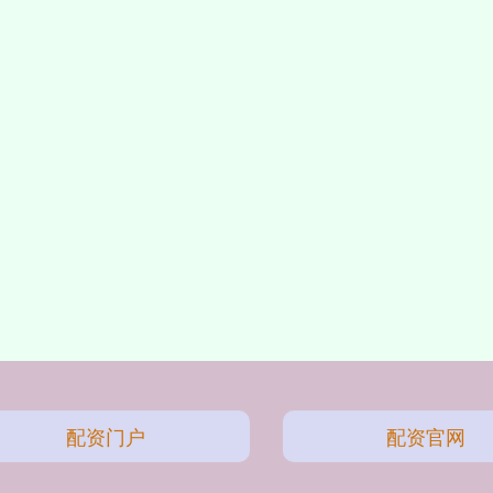
配资门户
配资官网